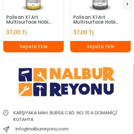
Polisan X1 Art
Polisan X1 Art
Multisurface Hobi
Multisurface Hobi
Boyası Sarı 120 ml
Boyası Antrasit 120
37,00 TL
37,00 TL
ml
Sepete Ekle
Sepete Ekle
KARŞIYAKA MAH. BURSA CAD. NO: 10 A DOMANİÇ/
KÜTAHYA
info@nalburreyonu.com