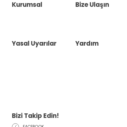
Kurumsal
Bize Ulaşın
Hakkımızda
İletişim
Blog
Whatsapp Destek
Yasal Uyarılar
Yardım
Kullanıcı Sözleşmesi
Havale Bildirim Formu
(KVKK)
Sipariş Takip
Gizlilik Sözleşmesi
İptal ve İade Şartları
Mesafeli Satış Sözleşmesi
Çerez Politikası
Bizi Takip Edin!
FACEBOOK