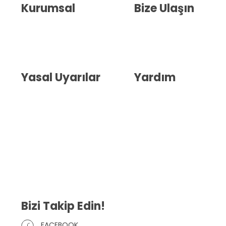
Kurumsal
Bize Ulaşın
Hakkımızda
İletişim
Blog
Whatsapp Destek
Yasal Uyarılar
Yardım
Kullanıcı Sözleşmesi
Havale Bildirim Formu
(KVKK)
Sipariş Takip
Gizlilik Sözleşmesi
İptal ve İade Şartları
Mesafeli Satış Sözleşmesi
Çerez Politikası
Bizi Takip Edin!
FACEBOOK