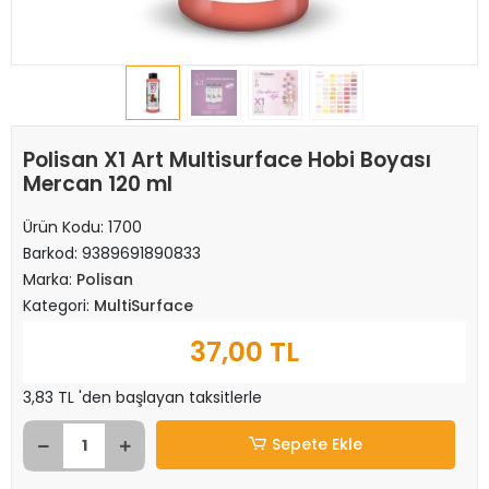
Polisan X1 Art Multisurface Hobi Boyası
Mercan 120 ml
Ürün Kodu:
1700
Barkod:
9389691890833
Marka:
Polisan
Kategori:
MultiSurface
37,00 TL
3,83 TL 'den başlayan taksitlerle
Sepete Ekle