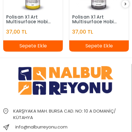
Polisan X1 Art
Polisan X1 Art
Multisurface Hobi
Multisurface Hobi
Boyası Sarı 120 ml
Boyası Antrasit 120
37,00 TL
37,00 TL
ml
Sepete Ekle
Sepete Ekle
KARŞIYAKA MAH. BURSA CAD. NO: 10 A DOMANİÇ/
KÜTAHYA
info@nalburreyonu.com