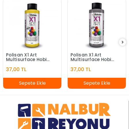
Polisan X1 Art
Polisan X1 Art
Multisurface Hobi
Multisurface Hobi
Boyası Sarı 120 ml
Boyası Antrasit 120
37,00 TL
37,00 TL
ml
Sepete Ekle
Sepete Ekle