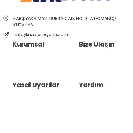
KARŞIYAKA MAH. BURSA CAD. NO: 10 A DOMANİÇ/
KÜTAHYA
info@nalburreyonu.com
Kurumsal
Bize Ulaşın
Hakkımızda
İletişim
Blog
Whatsapp Destek
Yasal Uyarılar
Yardım
Kullanıcı Sözleşmesi
Havale Bildirim Formu
(KVKK)
Sipariş Takip
Gizlilik Sözleşmesi
İptal ve İade Şartları
Mesafeli Satış Sözleşmesi