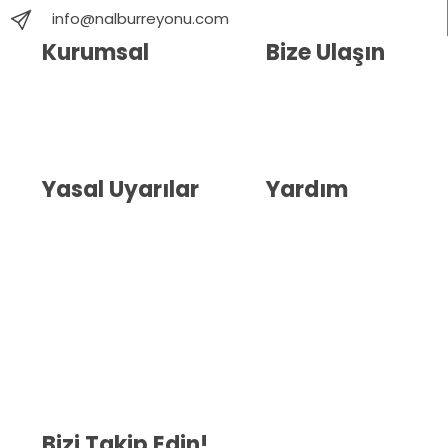
info@nalburreyonu.com
Kurumsal
Bize Ulaşın
Hakkımızda
İletişim
Blog
Whatsapp Destek
Yasal Uyarılar
Yardım
Kullanıcı Sözleşmesi
Havale Bildirim Formu
(KVKK)
Sipariş Takip
Gizlilik Sözleşmesi
İptal ve İade Şartları
Mesafeli Satış Sözleşmesi
Çerez Politikası
Bizi Takip Edin!