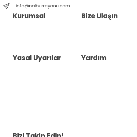
info@nalburreyonu.com
Kurumsal
Bize Ulaşın
Hakkımızda
İletişim
Blog
Whatsapp Destek
Yasal Uyarılar
Yardım
Kullanıcı Sözleşmesi
Havale Bildirim Formu
(KVKK)
Sipariş Takip
Gizlilik Sözleşmesi
İptal ve İade Şartları
Mesafeli Satış Sözleşmesi
Çerez Politikası
Bizi Takip Edin!