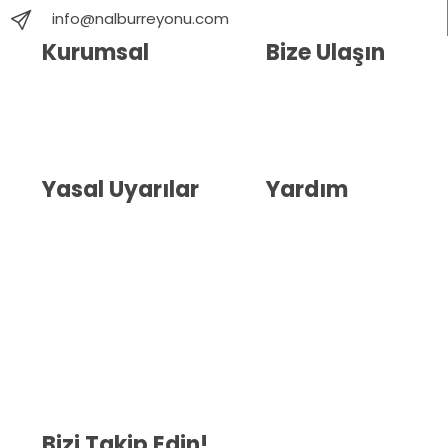
info@nalburreyonu.com
Kurumsal
Bize Ulaşın
Hakkımızda
İletişim
Blog
Whatsapp Destek
Yasal Uyarılar
Yardım
Kullanıcı Sözleşmesi
Havale Bildirim Formu
(KVKK)
Sipariş Takip
Gizlilik Sözleşmesi
İptal ve İade Şartları
Mesafeli Satış Sözleşmesi
Çerez Politikası
Bizi Takip Edin!