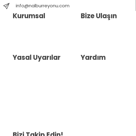
info@nalburreyonu.com
Kurumsal
Bize Ulaşın
Hakkımızda
İletişim
Blog
Whatsapp Destek
Yasal Uyarılar
Yardım
Kullanıcı Sözleşmesi
Havale Bildirim Formu
(KVKK)
Sipariş Takip
Gizlilik Sözleşmesi
İptal ve İade Şartları
Mesafeli Satış Sözleşmesi
Çerez Politikası
Bizi Takip Edin!