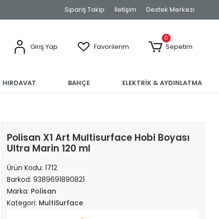
Sipariş Takip
İletişim
Destek Merkezi
0
Giriş Yap
Favorilerim
Sepetim
HIRDAVAT
BAHÇE
ELEKTRİK & AYDINLATMA
Polisan X1 Art Multisurface Hobi Boyası
Ultra Marin 120 ml
Ürün Kodu:
1712
Barkod:
9389691890821
Marka:
Polisan
Kategori:
MultiSurface