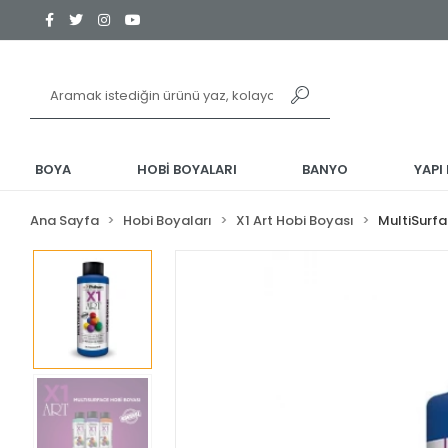
BOYA
HOBİ BOYALARI
BANYO
YAPI
Ana Sayfa
Hobi Boyaları
X1 Art Hobi Boyası
MultiSurf