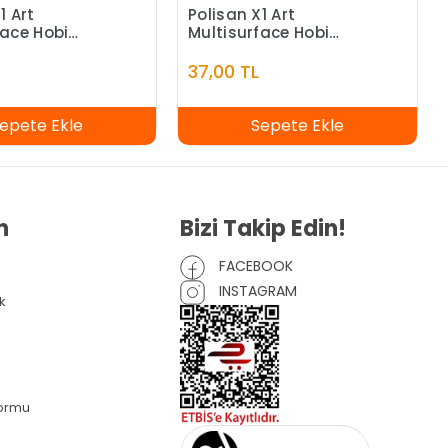
1 Art
Polisan X1 Art
face Hobi
Multisurface Hobi
tın Metalik 120
Boyası Antik Altın
(Sedef) 120 ml
37,00 TL
epete Ekle
Sepete Ekle
n
Bizi Takip Edin!
FACEBOOK
INSTAGRAM
k
Formu