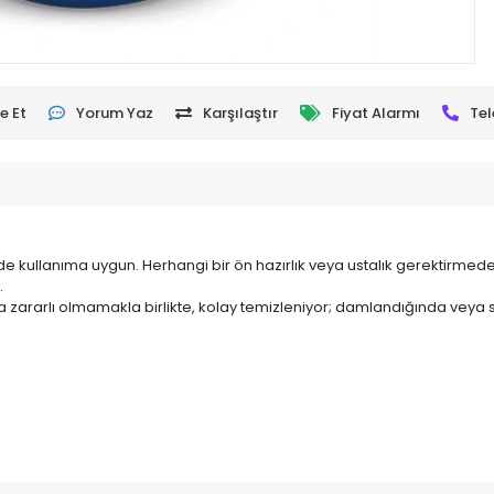
e Et
Yorum Yaz
Karşılaştır
Fiyat Alarmı
Tel
de kullanıma uygun. Herhangi bir ön hazırlık veya ustalık gerektirmed
.
 zararlı olmamakla birlikte, kolay temizleniyor; damlandığında veya s