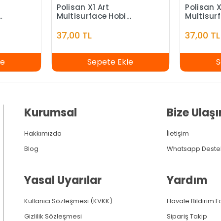
Polisan X1 Art
Polisan X
Multisurface Hobi
Multisur
0 ml
Boyası Karbon Siyah
Boyası Al
120 ml
ml
37,00 TL
37,00 TL
le
Sepete Ekle
S
Kurumsal
Bize Ulaşı
Hakkımızda
İletişim
Blog
Whatsapp Deste
Yasal Uyarılar
Yardım
Kullanıcı Sözleşmesi (KVKK)
Havale Bildirim 
Gizlilik Sözleşmesi
Sipariş Takip