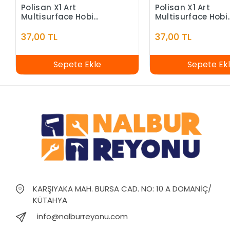
Polisan X1 Art
Polisan X1 Art
Multisurface Hobi
Multisurface Hobi
Boyası Sarı 120 ml
Boyası Antrasit 12
37,00 TL
37,00 TL
Sepete Ekle
Sepete Ek
KARŞIYAKA MAH. BURSA CAD. NO: 10 A DOMANİÇ/
KÜTAHYA
info@nalburreyonu.com