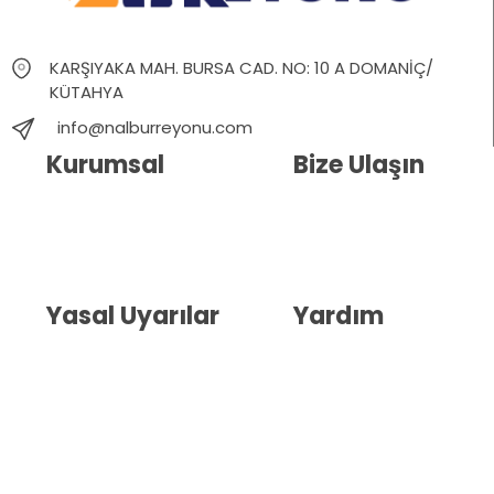
KARŞIYAKA MAH. BURSA CAD. NO: 10 A DOMANİÇ/
KÜTAHYA
info@nalburreyonu.com
Kurumsal
Bize Ulaşın
Hakkımızda
İletişim
Blog
Whatsapp Destek
Yasal Uyarılar
Yardım
Kullanıcı Sözleşmesi
Havale Bildirim Formu
(KVKK)
Sipariş Takip
Gizlilik Sözleşmesi
İptal ve İade Şartları
Mesafeli Satış Sözleşmesi