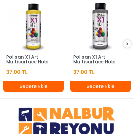
Polisan X1 Art
Polisan X1 Art
Multisurface Hobi
Multisurface Hobi
Boyası Sarı 120 ml
Boyası Antrasit 120
37,00 TL
37,00 TL
ml
Sepete Ekle
Sepete Ekle