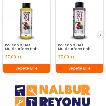
Polisan X1 Art
Polisan X1 Art
Multisurface Hobi
Multisurface Hobi
Boyası Sarı 120 ml
Boyası Antrasit 120
37,00 TL
37,00 TL
ml
Sepete Ekle
Sepete Ekle