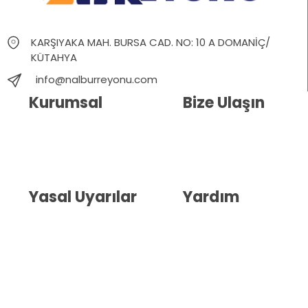
KARŞIYAKA MAH. BURSA CAD. NO: 10 A DOMANİÇ/
KÜTAHYA
info@nalburreyonu.com
Kurumsal
Bize Ulaşın
Hakkımızda
İletişim
Blog
Whatsapp Destek
Yasal Uyarılar
Yardım
Kullanıcı Sözleşmesi
Havale Bildirim Formu
(KVKK)
Sipariş Takip
Gizlilik Sözleşmesi
İptal ve İade Şartları
Mesafeli Satış Sözleşmesi