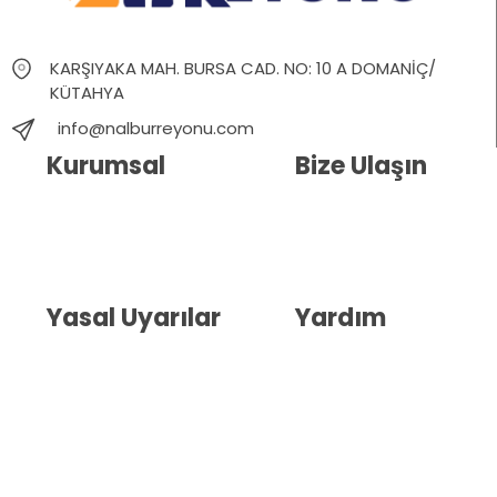
KARŞIYAKA MAH. BURSA CAD. NO: 10 A DOMANİÇ/
KÜTAHYA
info@nalburreyonu.com
Kurumsal
Bize Ulaşın
Hakkımızda
İletişim
Blog
Whatsapp Destek
Yasal Uyarılar
Yardım
Kullanıcı Sözleşmesi
Havale Bildirim Formu
(KVKK)
Sipariş Takip
Gizlilik Sözleşmesi
İptal ve İade Şartları
Mesafeli Satış Sözleşmesi