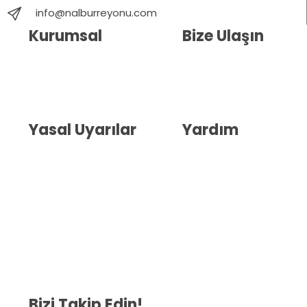
info@nalburreyonu.com
Kurumsal
Bize Ulaşın
Hakkımızda
İletişim
Blog
Whatsapp Destek
Yasal Uyarılar
Yardım
Kullanıcı Sözleşmesi
Havale Bildirim Formu
(KVKK)
Sipariş Takip
Gizlilik Sözleşmesi
İptal ve İade Şartları
Mesafeli Satış Sözleşmesi
Çerez Politikası
Bizi Takip Edin!