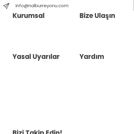
info@nalburreyonu.com
Kurumsal
Bize Ulaşın
Hakkımızda
İletişim
Blog
Whatsapp Destek
Yasal Uyarılar
Yardım
Kullanıcı Sözleşmesi
Havale Bildirim Formu
(KVKK)
Sipariş Takip
Gizlilik Sözleşmesi
İptal ve İade Şartları
Mesafeli Satış Sözleşmesi
Çerez Politikası
Bizi Takip Edin!