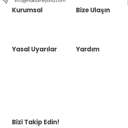
info@nalburreyonu.com
Kurumsal
Bize Ulaşın
Hakkımızda
İletişim
Blog
Whatsapp Destek
Yasal Uyarılar
Yardım
Kullanıcı Sözleşmesi
Havale Bildirim Formu
(KVKK)
Sipariş Takip
Gizlilik Sözleşmesi
İptal ve İade Şartları
Mesafeli Satış Sözleşmesi
Çerez Politikası
Bizi Takip Edin!