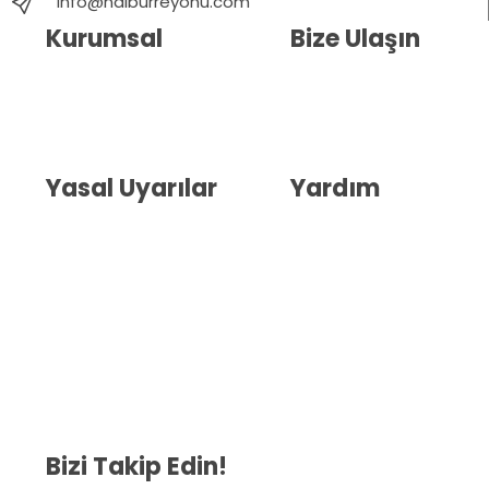
info@nalburreyonu.com
Kurumsal
Bize Ulaşın
Hakkımızda
İletişim
Blog
Whatsapp Destek
Yasal Uyarılar
Yardım
Kullanıcı Sözleşmesi
Havale Bildirim Formu
(KVKK)
Sipariş Takip
Gizlilik Sözleşmesi
İptal ve İade Şartları
Mesafeli Satış Sözleşmesi
Çerez Politikası
Bizi Takip Edin!