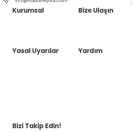
info@nalburreyonu.com
Kurumsal
Bize Ulaşın
Hakkımızda
İletişim
Blog
Whatsapp Destek
Yasal Uyarılar
Yardım
Kullanıcı Sözleşmesi
Havale Bildirim Formu
(KVKK)
Sipariş Takip
Gizlilik Sözleşmesi
İptal ve İade Şartları
Mesafeli Satış Sözleşmesi
Çerez Politikası
Bizi Takip Edin!