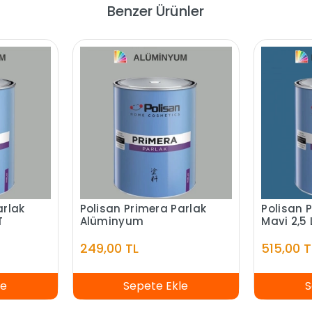
Benzer Ürünler
arlak
Polisan Primera Parlak
Polisan 
T
Alüminyum
Mavi 2,5 
249,00 TL
515,00 T
le
Sepete Ekle
S