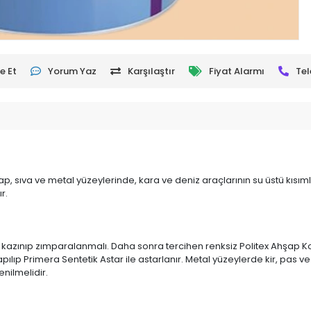
e Et
Yorum Yaz
Karşılaştır
Fiyat Alarmı
Tel
ap, sıva ve metal yüzeylerinde, kara ve deniz araçlarının su üstü kısımla
r.
azınıp zımparalanmalı. Daha sonra tercihen renksiz Politex Ahşap Kor
pılıp Primera Sentetik Astar ile astarlanır. Metal yüzeylerde kir, pas v
enilmelidir.