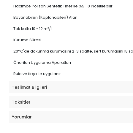
Hacimce Polisan Sentetik Tiner ile %5-10 inceltilebilir.
Boyanabilen (Kaplanabilen) Alan
Tek katta 10 - 12 m²/L.
Kuruma Süresi
20°C'de dokunma kurumasını 2-3 saatte, sert kurumasını 18 s
Önerilen Uygulama Aparatları
Rulo ve fırça ile uygulanır.
Teslimat Bilgileri
Taksitler
Yorumlar