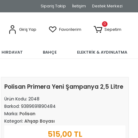
Sipariş Takip
İletişim
Destek Merkezi
0
Giriş Yap
Favorilerim
Sepetim
HIRDAVAT
BAHÇE
ELEKTRİK & AYDINLATMA
Polisan Primera Yeni Şampanya 2,5 Litre
Ürün Kodu:
2048
Barkod:
9389691890484
Marka:
Polisan
Kategori:
Ahşap Boyası
515,00 TL