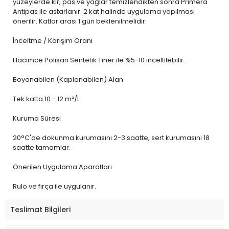
yüzeylerde kir, pas ve yağlar temizlendikten sonra Primera
Antipas ile astarlanır. 2 kat halinde uygulama yapılması
önerilir. Katlar arası 1 gün beklenilmelidir.
İnceltme / Karışım Oranı
Hacimce Polisan Sentetik Tiner ile %5-10 inceltilebilir.
Boyanabilen (Kaplanabilen) Alan
Tek katta 10 - 12 m²/L.
Kuruma Süresi
20°C'de dokunma kurumasını 2-3 saatte, sert kurumasını 18
saatte tamamlar.
Önerilen Uygulama Aparatları
Rulo ve fırça ile uygulanır.
Teslimat Bilgileri