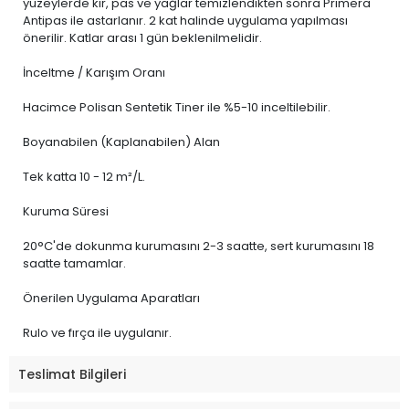
yüzeylerde kir, pas ve yağlar temizlendikten sonra Primera
Antipas ile astarlanır. 2 kat halinde uygulama yapılması
önerilir. Katlar arası 1 gün beklenilmelidir.
İnceltme / Karışım Oranı
Hacimce Polisan Sentetik Tiner ile %5-10 inceltilebilir.
Boyanabilen (Kaplanabilen) Alan
Tek katta 10 - 12 m²/L.
Kuruma Süresi
20°C'de dokunma kurumasını 2-3 saatte, sert kurumasını 18
saatte tamamlar.
Önerilen Uygulama Aparatları
Rulo ve fırça ile uygulanır.
Teslimat Bilgileri