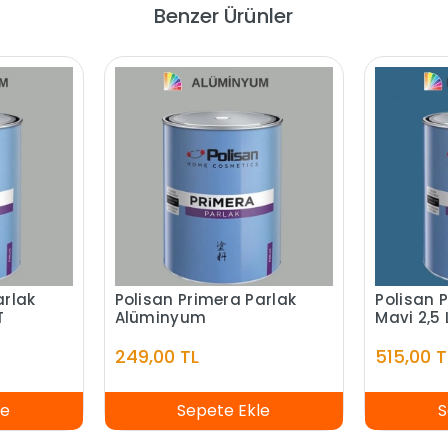
Benzer Ürünler
arlak
Polisan Primera Parlak
Polisan 
T
Alüminyum
Mavi 2,5 
249,00 TL
515,00 T
le
Sepete Ekle
S