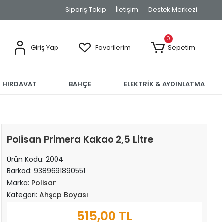
Sipariş Takip
İletişim
Destek Merkezi
0
Giriş Yap
Favorilerim
Sepetim
HIRDAVAT
BAHÇE
ELEKTRİK & AYDINLATMA
Polisan Primera Kakao 2,5 Litre
Ürün Kodu:
2004
Barkod:
9389691890551
Marka:
Polisan
Kategori:
Ahşap Boyası
515,00 TL