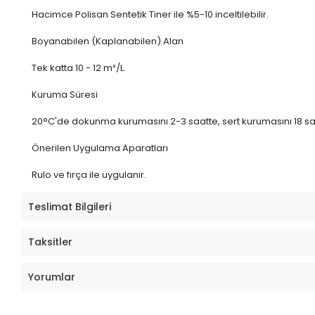
Hacimce Polisan Sentetik Tiner ile %5-10 inceltilebilir.
Boyanabilen (Kaplanabilen) Alan
Tek katta 10 - 12 m²/L.
Kuruma Süresi
20°C'de dokunma kurumasını 2-3 saatte, sert kurumasını 18 s
Önerilen Uygulama Aparatları
Rulo ve fırça ile uygulanır.
Teslimat Bilgileri
Taksitler
Yorumlar