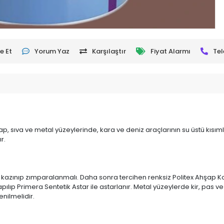
e Et
Yorum Yaz
Karşılaştır
Fiyat Alarmı
Tel
ap, sıva ve metal yüzeylerinde, kara ve deniz araçlarının su üstü kısımla
r.
azınıp zımparalanmalı. Daha sonra tercihen renksiz Politex Ahşap Kor
pılıp Primera Sentetik Astar ile astarlanır. Metal yüzeylerde kir, pas v
enilmelidir.