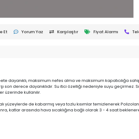
e Et
Yorum Yaz
Karşılaştır
Fiyat Alarmı
Tel
rutubete dayanıklı, maksimum nefes alma ve maksimum kapatıcılığa sahi
rşı son derece dayanıklıdır. Su itici özelliği nedeniyle suyu geçirmez.
r üzerinde kullanılır.
lı yüzeylerde de kabarmış veya tozlu kısımlar temizlenerek Polizolan ve
onra, katlar arasında hava sıcaklığına bağlı olarak 3 - 4 saat beklener