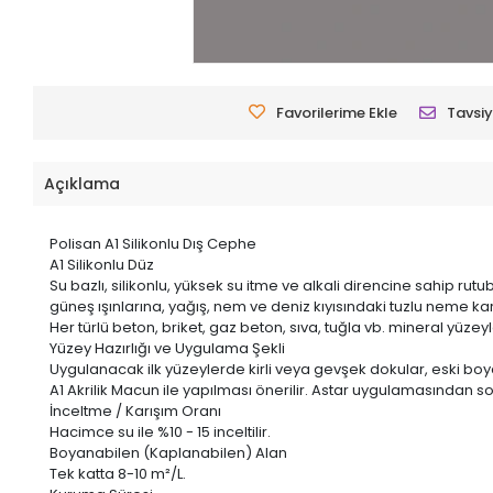
Favorilerime Ekle
Tavsiy
Açıklama
Polisan A1 Silikonlu Dış Cephe
A1 Silikonlu Düz
Su bazlı, silikonlu, yüksek su itme ve alkali direncine sahip 
güneş ışınlarına, yağış, nem ve deniz kıyısındaki tuzlu neme ka
Her türlü beton, briket, gaz beton, sıva, tuğla vb. mineral yüzeyle
Yüzey Hazırlığı ve Uygulama Şekli
Uygulanacak ilk yüzeylerde kirli veya gevşek dokular, eski boya
A1 Akrilik Macun ile yapılması önerilir. Astar uygulamasından s
İnceltme / Karışım Oranı
Hacimce su ile %10 - 15 inceltilir.
Boyanabilen (Kaplanabilen) Alan
Tek katta 8-10 m²/L.