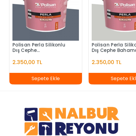
Polisan Perla Silikonlu
Polisan Perla Silik
Dış Cephe
Dış Cephe Baham
Alacakaranlık
Beyazı
2.350,00 TL
2.350,00 TL
Sepete Ekle
Sepete Ek