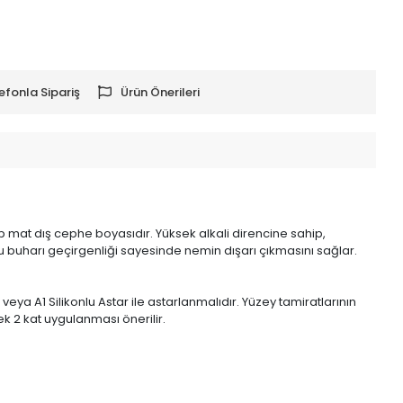
efonla Sipariş
Ürün Önerileri
p mat dış cephe boyasıdır. Yüksek alkali direncine sahip,
 Su buharı geçirgenliği sayesinde nemin dışarı çıkmasını sağlar.
ya A1 Silikonlu Astar ile astarlanmalıdır. Yüzey tamiratlarının
ek 2 kat uygulanması önerilir.