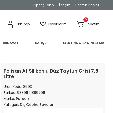
Sipariş Takip
İletişim
Destek Merkezi
0
Giriş Yap
Favorilerim
Sepetim
HIRDAVAT
BAHÇE
ELEKTRİK & AYDINLATMA
Polisan A1 Silikonlu Düz Tayfun Grisi 7,5
Litre
Ürün Kodu:
8593
Barkod:
9389691889796
Marka:
Polisan
Kategori:
Dış Cephe Boyaları