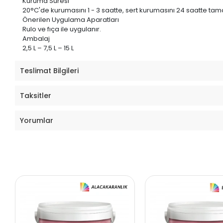
Kuruma Süresi
20°C'de kurumasını 1 - 3 saatte, sert kurumasını 24 saatte ta
Önerilen Uygulama Aparatları
Rulo ve fıça ile uygulanır.
Ambalaj
2,5 L – 7,5 L – 15 L
Teslimat Bilgileri
Taksitler
Yorumlar