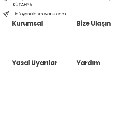
KÜTAHYA
info@nalburreyonu.com
Kurumsal
Bize Ulaşın
Hakkımızda
İletişim
Blog
Whatsapp Destek
Yasal Uyarılar
Yardım
Kullanıcı Sözleşmesi
Havale Bildirim Formu
(KVKK)
Sipariş Takip
Gizlilik Sözleşmesi
İptal ve İade Şartları
Mesafeli Satış Sözleşmesi
Çerez Politikası