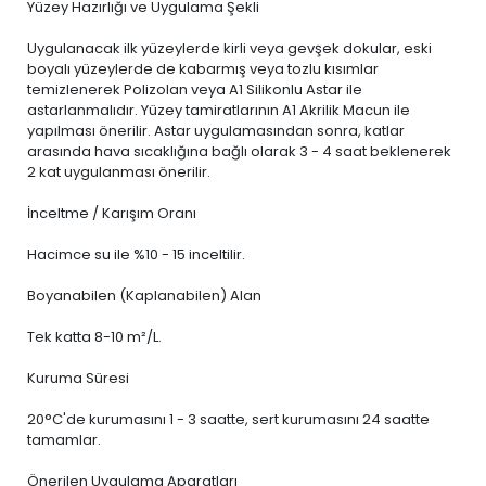
Yüzey Hazırlığı ve Uygulama Şekli
Uygulanacak ilk yüzeylerde kirli veya gevşek dokular, eski
boyalı yüzeylerde de kabarmış veya tozlu kısımlar
temizlenerek Polizolan veya A1 Silikonlu Astar ile
astarlanmalıdır. Yüzey tamiratlarının A1 Akrilik Macun ile
yapılması önerilir. Astar uygulamasından sonra, katlar
arasında hava sıcaklığına bağlı olarak 3 - 4 saat beklenerek
2 kat uygulanması önerilir.
İnceltme / Karışım Oranı
Hacimce su ile %10 - 15 inceltilir.
Boyanabilen (Kaplanabilen) Alan
Tek katta 8-10 m²/L.
Kuruma Süresi
20°C'de kurumasını 1 - 3 saatte, sert kurumasını 24 saatte
tamamlar.
Önerilen Uygulama Aparatları