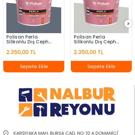
Polisan Perla
Polisan Perla
Silikonlu Dış Cephe
Silikonlu Dış Cephe
Alacakaranlık
Bahama Beyazı
2.350,00 TL
2.350,00 TL
Sepete Ekle
Sepete Ekle
KARŞIYAKA MAH. BURSA CAD. NO: 10 A DOMANİÇ/