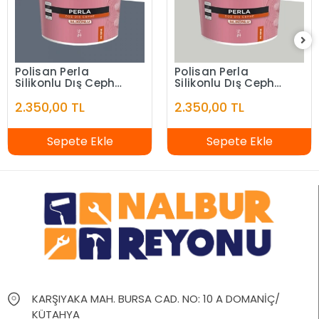
Polisan Perla
Polisan Perla
Silikonlu Dış Cephe
Silikonlu Dış Cephe
Alacakaranlık
Bahama Beyazı
2.350,00 TL
2.350,00 TL
Sepete Ekle
Sepete Ekle
KARŞIYAKA MAH. BURSA CAD. NO: 10 A DOMANİÇ/
KÜTAHYA