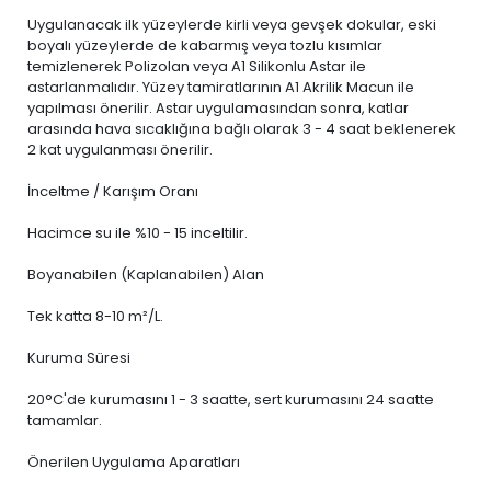
Uygulanacak ilk yüzeylerde kirli veya gevşek dokular, eski
boyalı yüzeylerde de kabarmış veya tozlu kısımlar
temizlenerek Polizolan veya A1 Silikonlu Astar ile
astarlanmalıdır. Yüzey tamiratlarının A1 Akrilik Macun ile
yapılması önerilir. Astar uygulamasından sonra, katlar
arasında hava sıcaklığına bağlı olarak 3 - 4 saat beklenerek
2 kat uygulanması önerilir.
İnceltme / Karışım Oranı
Hacimce su ile %10 - 15 inceltilir.
Boyanabilen (Kaplanabilen) Alan
Tek katta 8-10 m²/L.
Kuruma Süresi
20°C'de kurumasını 1 - 3 saatte, sert kurumasını 24 saatte
tamamlar.
Önerilen Uygulama Aparatları