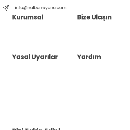
info@nalburreyonu.com
Kurumsal
Bize Ulaşın
Hakkımızda
İletişim
Blog
Whatsapp Destek
Yasal Uyarılar
Yardım
Kullanıcı Sözleşmesi
Havale Bildirim Formu
(KVKK)
Sipariş Takip
Gizlilik Sözleşmesi
İptal ve İade Şartları
Mesafeli Satış Sözleşmesi
Çerez Politikası