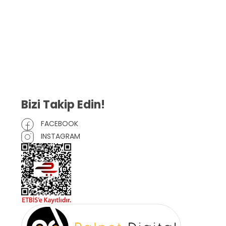
(KVKK)
Sipariş Takip
Gizlilik Sözleşmesi
İptal ve İade Şartları
Mesafeli Satış Sözleşmesi
Çerez Politikası
Bizi Takip Edin!
FACEBOOK
INSTAGRAM