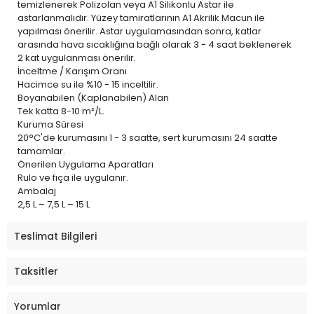
temizlenerek Polizolan veya A1 Silikonlu Astar ile
astarlanmalıdır. Yüzey tamiratlarının A1 Akrilik Macun ile
yapılması önerilir. Astar uygulamasından sonra, katlar
arasında hava sıcaklığına bağlı olarak 3 - 4 saat beklenerek
2 kat uygulanması önerilir.
İnceltme / Karışım Oranı
Hacimce su ile %10 - 15 inceltilir.
Boyanabilen (Kaplanabilen) Alan
Tek katta 8-10 m²/L.
Kuruma Süresi
20°C'de kurumasını 1 - 3 saatte, sert kurumasını 24 saatte
tamamlar.
Önerilen Uygulama Aparatları
Rulo ve fıça ile uygulanır.
Ambalaj
2,5 L – 7,5 L – 15 L
Teslimat Bilgileri
Taksitler
Yorumlar