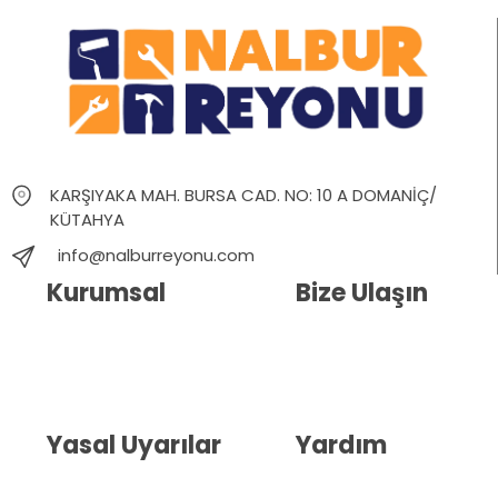
KARŞIYAKA MAH. BURSA CAD. NO: 10 A DOMANİÇ/
KÜTAHYA
info@nalburreyonu.com
Kurumsal
Bize Ulaşın
Hakkımızda
İletişim
Blog
Whatsapp Destek
Yasal Uyarılar
Yardım
Kullanıcı Sözleşmesi
Havale Bildirim Formu