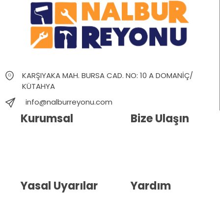
KARŞIYAKA MAH. BURSA CAD. NO: 10 A DOMANİÇ/
KÜTAHYA
info@nalburreyonu.com
Kurumsal
Bize Ulaşın
Hakkımızda
İletişim
Blog
Whatsapp Destek
Yasal Uyarılar
Yardım
Kullanıcı Sözleşmesi
Havale Bildirim Formu
(KVKK)