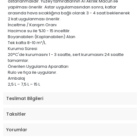
astarlanmalıdır. Yüzey tamiratlarının A1 Akrilik Macun ile
yapılması önerilir. Astar uygulamasından sonra, katlar
arasında hava sıcaklığına bağlı olarak 3 - 4 saat beklenerek
2 kat uygulanması önerilir.
İnceltme / Karışım Oranı
Hacimce su ile %10 - 15 inceltilir.
Boyanabilen (Kaplanabilen) Alan
Tek katta 8-10 m²/L.
Kuruma Süresi
20°C'de kurumasını 1 - 3 saatte, sert kurumasını 24 saatte
tamamlar.
Önerilen Uygulama Aparatları
Rulo ve fıça ile uygulanır.
Ambalaj
2,5 L – 7,5 L – 15 L
Teslimat Bilgileri
Taksitler
Yorumlar