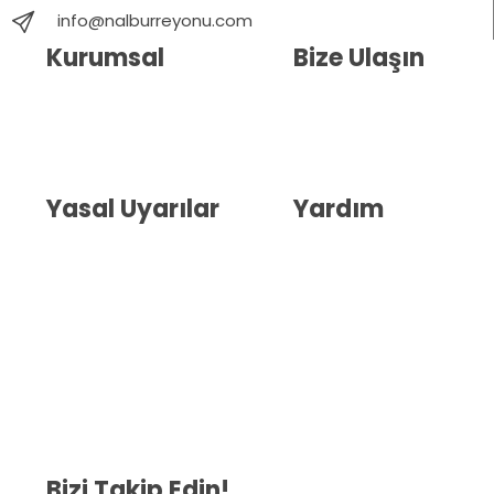
info@nalburreyonu.com
Kurumsal
Bize Ulaşın
Hakkımızda
İletişim
Blog
Whatsapp Destek
Yasal Uyarılar
Yardım
Kullanıcı Sözleşmesi
Havale Bildirim Formu
(KVKK)
Sipariş Takip
Gizlilik Sözleşmesi
İptal ve İade Şartları
Mesafeli Satış Sözleşmesi
Çerez Politikası
Bizi Takip Edin!