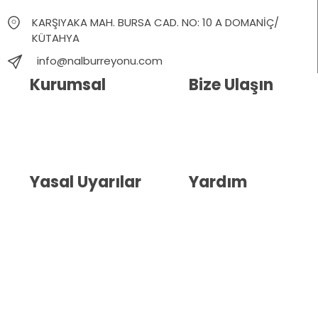
KARŞIYAKA MAH. BURSA CAD. NO: 10 A DOMANİÇ/
KÜTAHYA
info@nalburreyonu.com
Kurumsal
Bize Ulaşın
Hakkımızda
İletişim
Blog
Whatsapp Destek
Yasal Uyarılar
Yardım
Kullanıcı Sözleşmesi
Havale Bildirim Formu
(KVKK)
Sipariş Takip
Gizlilik Sözleşmesi
İptal ve İade Şartları
Mesafeli Satış Sözleşmesi
Çerez Politikası