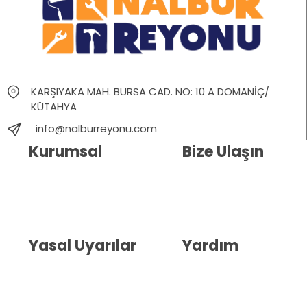
KARŞIYAKA MAH. BURSA CAD. NO: 10 A DOMANİÇ/
KÜTAHYA
info@nalburreyonu.com
Kurumsal
Bize Ulaşın
Hakkımızda
İletişim
Blog
Whatsapp Destek
Yasal Uyarılar
Yardım
Kullanıcı Sözleşmesi
Havale Bildirim Formu
(KVKK)
Sipariş Takip