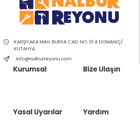
KARŞIYAKA MAH. BURSA CAD. NO: 10 A DOMANİÇ/
KÜTAHYA
info@nalburreyonu.com
Kurumsal
Bize Ulaşın
Hakkımızda
İletişim
Blog
Whatsapp Destek
Yasal Uyarılar
Yardım
Kullanıcı Sözleşmesi
Havale Bildirim Formu
(KVKK)
Sipariş Takip