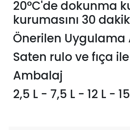
20°C'de dokunma ku
kurumasını 30 dakik
Önerilen Uygulama 
Saten rulo ve fıça il
Ambalaj
2,5 L - 7,5 L - 12 L - 15