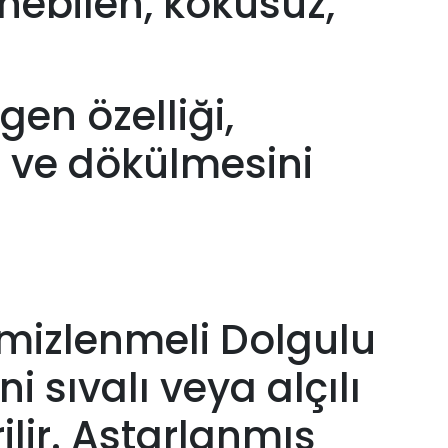
enebilen, kokusuz,
gen özelliği,
 ve dökülmesini
temizlenmeli Dolgulu
i sıvalı veya alçılı
lir. Astarlanmış