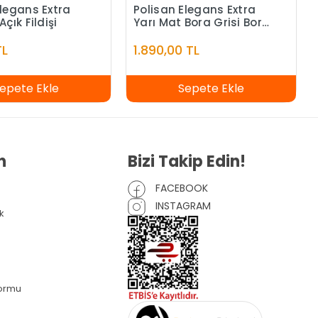
Elegans Extra
Polisan Elegans Extra
Açık Fildişi
Yarı Mat Bora Grisi Bora
Grisi - 7,5 Litre
TL
1.890,00 TL
epete Ekle
Sepete Ekle
n
Bizi Takip Edin!
FACEBOOK
INSTAGRAM
k
Formu