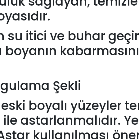
ücülük sağlayan, temizl
oyasıdır.
n su itici ve buhar geçir
a boyanın kabarmasını
ygulama Şekli
ş eski boyalı yüzeyler 
ile astarlanmalıdır. Yen
star kullanılması öneri