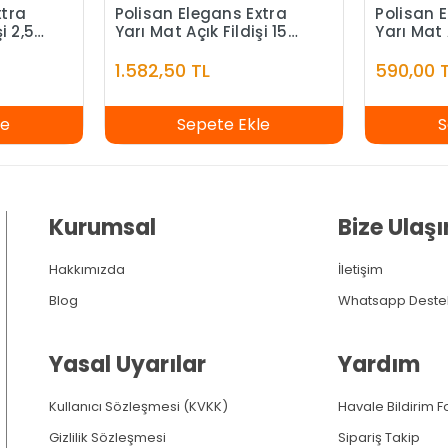
xtra
Polisan Elegans Extra
Polisan 
i 2,5
Yarı Mat Açık Fildişi 15
Yarı Mat 
Litre
1.582,50 TL
590,00 
le
Sepete Ekle
S
Kurumsal
Bize Ulaşı
Hakkımızda
İletişim
Blog
Whatsapp Deste
Yasal Uyarılar
Yardım
Kullanıcı Sözleşmesi (KVKK)
Havale Bildirim 
Gizlilik Sözleşmesi
Sipariş Takip