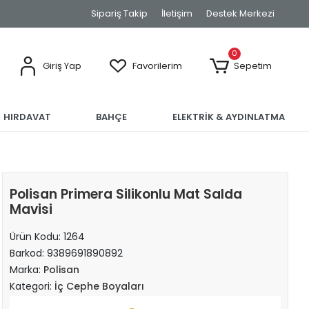
Sipariş Takip
İletişim
Destek Merkezi
0
Giriş Yap
Favorilerim
Sepetim
HIRDAVAT
BAHÇE
ELEKTRİK & AYDINLATMA
Polisan Primera Silikonlu Mat Salda
Mavisi
Ürün Kodu:
1264
Barkod:
9389691890892
Marka:
Polisan
Kategori:
İç Cephe Boyaları