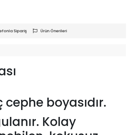
efonla Sipariş
Ürün Önerileri
ası
iç cephe boyasıdır.
gulanır. Kolay