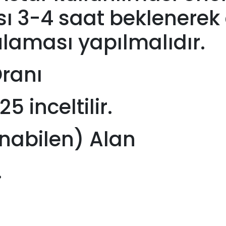
sı 3-4 saat beklenerek
ulaması yapılmalıdır.
Oranı
 inceltilir.
nabilen) Alan
.