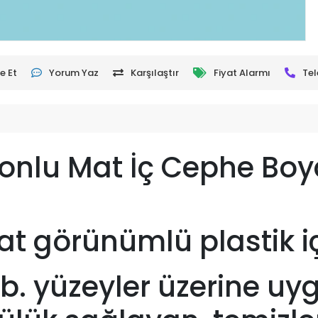
e Et
Yorum Yaz
Karşılaştır
Fiyat Alarmı
Tel
konlu Mat İç Cephe Boy
 mat görünümlü plastik 
vb. yüzeyler üzerine uy