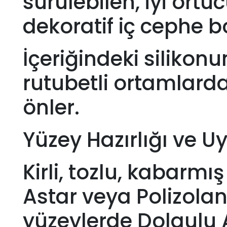
sürülebilen, iyi ört
dekoratif iç cephe b
İçeriğindeki silikonu
rutubetli ortamlard
önler.
Yüzey Hazırlığı ve U
Kirli, tozlu, kabarmı
Astar veya Polizolan 
yüzeylerde Dolgulu A