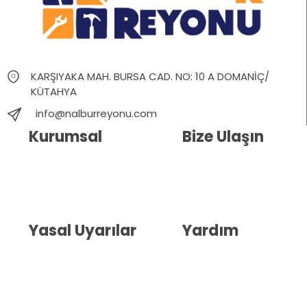
KARŞIYAKA MAH. BURSA CAD. NO: 10 A DOMANİÇ/
KÜTAHYA
info@nalburreyonu.com
Kurumsal
Bize Ulaşın
Hakkımızda
İletişim
Blog
Whatsapp Destek
Yasal Uyarılar
Yardım
Kullanıcı Sözleşmesi
Havale Bildirim Formu
(KVKK)
Sipariş Takip
Gizlilik Sözleşmesi