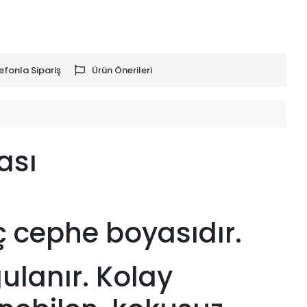
efonla Sipariş
Ürün Önerileri
ası
iç cephe boyasıdır.
gulanır. Kolay