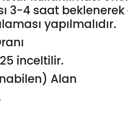
sı 3-4 saat beklenerek
ulaması yapılmalıdır.
Oranı
 inceltilir.
nabilen) Alan
.