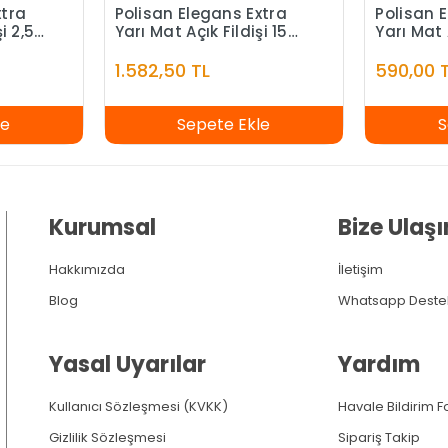
xtra
Polisan Elegans Extra
Polisan 
i 2,5
Yarı Mat Açık Fildişi 15
Yarı Mat 
Litre
1.582,50 TL
590,00 
le
Sepete Ekle
S
Kurumsal
Bize Ulaşı
Hakkımızda
İletişim
Blog
Whatsapp Deste
Yasal Uyarılar
Yardım
Kullanıcı Sözleşmesi (KVKK)
Havale Bildirim 
Gizlilik Sözleşmesi
Sipariş Takip