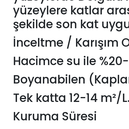
yüzeylere katlar ara
şekilde son kat uyg
İnceltme / Karışım 
Hacimce su ile %20-25
Boyanabilen (Kapla
Tek katta 12-14 m²/L
Kuruma Süresi