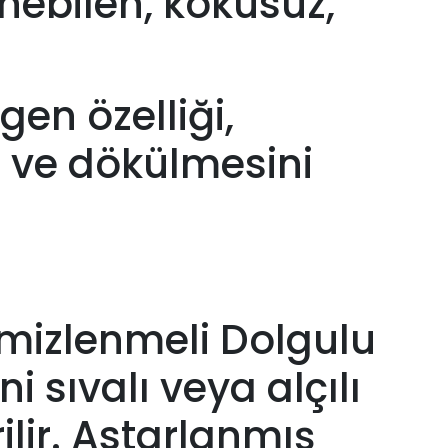
enebilen, kokusuz,
gen özelliği,
 ve dökülmesini
temizlenmeli Dolgulu
i sıvalı veya alçılı
lir. Astarlanmış