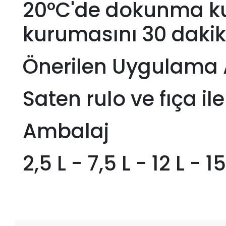
20°C'de dokunma ku
kurumasını 30 dakik
Önerilen Uygulama 
Saten rulo ve fıça il
Ambalaj
2,5 L - 7,5 L - 12 L - 15