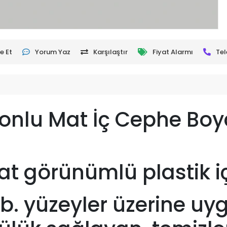
e Et
Yorum Yaz
Karşılaştır
Fiyat Alarmı
Tel
konlu Mat İç Cephe Boy
 mat görünümlü plastik 
vb. yüzeyler üzerine uy