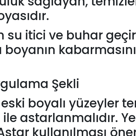
ücülük sağlayan, temizl
oyasıdır.
n su itici ve buhar geçir
a boyanın kabarmasını
ygulama Şekli
ş eski boyalı yüzeyler 
ile astarlanmalıdır. Yen
star kullanılması öneri