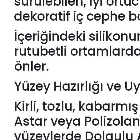
sürülebilen, iyi ört
dekoratif iç cephe b
İçeriğindeki silikonu
rutubetli ortamlard
önler.
Yüzey Hazırlığı ve U
Kirli, tozlu, kabarmı
Astar veya Polizolan 
yüzeylerde Dolgulu A