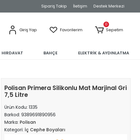
Sipariş Takip
İletişim
Destek Merkezi
0
Giriş Yap
Favorilerim
Sepetim
HIRDAVAT
BAHÇE
ELEKTRİK & AYDINLATMA
Polisan Primera Silikonlu Mat Marjinal Gri
7,5 Litre
Ürün Kodu:
1335
Barkod:
9389691890956
Marka:
Polisan
Kategori:
İç Cephe Boyaları