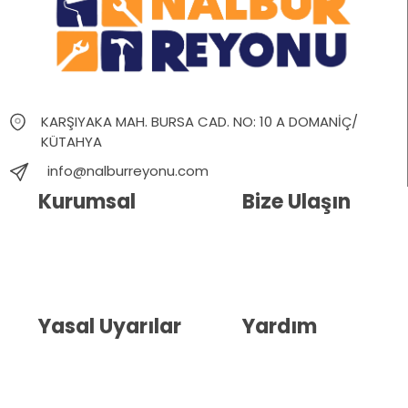
KARŞIYAKA MAH. BURSA CAD. NO: 10 A DOMANİÇ/
KÜTAHYA
info@nalburreyonu.com
Kurumsal
Bize Ulaşın
Hakkımızda
İletişim
Blog
Whatsapp Destek
Yasal Uyarılar
Yardım
Kullanıcı Sözleşmesi
Havale Bildirim Formu
(KVKK)
Sipariş Takip