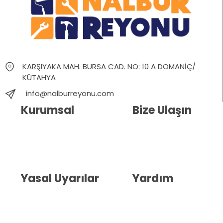
KARŞIYAKA MAH. BURSA CAD. NO: 10 A DOMANİÇ/
KÜTAHYA
info@nalburreyonu.com
Kurumsal
Bize Ulaşın
Hakkımızda
İletişim
Blog
Whatsapp Destek
Yasal Uyarılar
Yardım
Kullanıcı Sözleşmesi
Havale Bildirim Formu
(KVKK)
Sipariş Takip