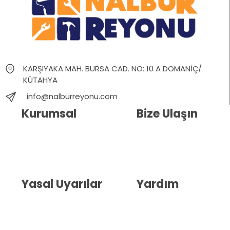
KARŞIYAKA MAH. BURSA CAD. NO: 10 A DOMANİÇ/
KÜTAHYA
info@nalburreyonu.com
Kurumsal
Bize Ulaşın
Hakkımızda
İletişim
Blog
Whatsapp Destek
Yasal Uyarılar
Yardım
Kullanıcı Sözleşmesi
Havale Bildirim Formu
(KVKK)
Sipariş Takip