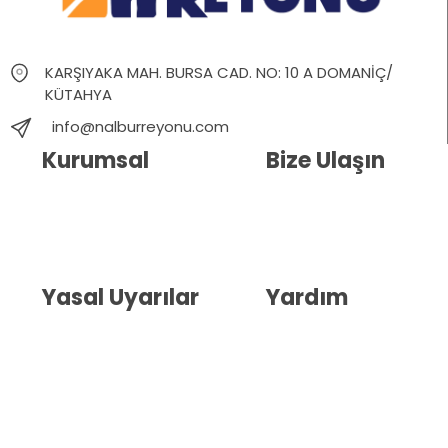
KARŞIYAKA MAH. BURSA CAD. NO: 10 A DOMANİÇ/
KÜTAHYA
info@nalburreyonu.com
Kurumsal
Bize Ulaşın
Hakkımızda
İletişim
Blog
Whatsapp Destek
Yasal Uyarılar
Yardım
Kullanıcı Sözleşmesi
Havale Bildirim Formu
(KVKK)
Sipariş Takip
Gizlilik Sözleşmesi
İptal ve İade Şartları