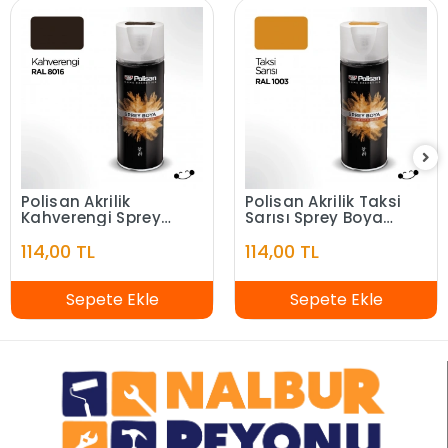
Polisan Akrilik
Polisan Akrilik Taksi
Kahverengi Sprey
Sarısı Sprey Boya
Boya 400 ml - RAL
400 ml - RAL 1003
114,00 TL
114,00 TL
8016
Sepete Ekle
Sepete Ekle