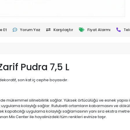
e Et
Yorum Yaz
Karşılaştır
Fiyat Alarmı
Tel
arif Pudra 7,5 L
, dekoratif, son kat iç cephe boyasıdır.
de mükemmel silinebilirlik sağlar. Yüksek örtücülüğü ve esnek yapısı ile
t uygulama kolaylığı sağlar. Rutubetli ortamların kabarmasını ve dökül
ek kapatıcılığı uygulama kolaylığı sağlamasının yanı sıra ekstra metr
nan Mix Center ile hayalinizdeki tüm renkleri evinize taşır.