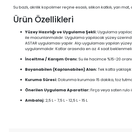
Su bazlı, akrilik kopolimer reçine esaslı, silikon katkılı, yarı mat
Ürün Özellikleri
Yüzey Hazırlığı ve Uygulama Şekli:
Uygulama yapılaca
ile macunlanmalıdır. Uygulama yapılacak yüzey üzerinde
ASTAR uygulaması yapılır. Alçı uygulaması yapılan yüzey
uygulanmalıdır. Katlar arasında en az 4 saat beklenmeli
İnceltme / Karışım Oranı:
Su ile hacimce %15-20 oranınd
Boyanabilen (Kaplanabilen) Alan:
Tek katta yaklaşık
Kuruma Süresi:
Dokunma kuruması 15 dakika, toz tutma
Önerilen Uygulama Aparatlar:
Fırça veya saten rulo i
Ambalaj:
2,5 L - 7,5 L - 12,5 L - 15 L