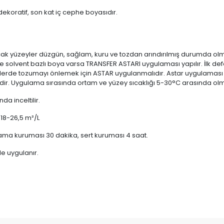
, dekoratif, son kat iç cephe boyasıdır.
k yüzeyler düzgün, sağlam, kuru ve tozdan arındırılmış durumda olm
 solvent bazlı boya varsa TRANSFER ASTARI uygulaması yapılır. İlk de
lerde tozumayı önlemek için ASTAR uygulanmalıdır. Astar uygulaması ya
dir. Uygulama sırasında ortam ve yüzey sıcaklığı 5-30°C arasında olma
a inceltilir.
 18-26,5 m²/L
ma kuruması 30 dakika, sert kuruması 4 saat.
le uygulanır.