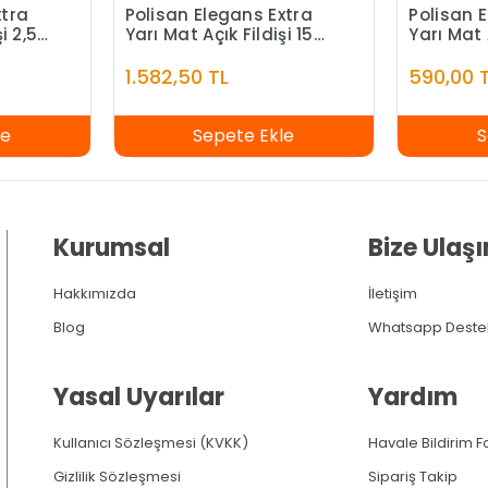
xtra
Polisan Elegans Extra
Polisan 
i 2,5
Yarı Mat Açık Fildişi 15
Yarı Mat 
Litre
1.582,50 TL
590,00 
le
Sepete Ekle
S
Kurumsal
Bize Ulaşı
Hakkımızda
İletişim
Blog
Whatsapp Deste
Yasal Uyarılar
Yardım
Kullanıcı Sözleşmesi (KVKK)
Havale Bildirim 
Gizlilik Sözleşmesi
Sipariş Takip