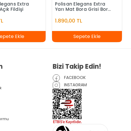
Elegans Extra
Polisan Elegans Extra
Açık Fildişi
Yarı Mat Bora Grisi Bora
Grisi - 7,5 Litre
TL
1.890,00 TL
epete Ekle
Sepete Ekle
n
Bizi Takip Edin!
FACEBOOK
INSTAGRAM
k
Formu