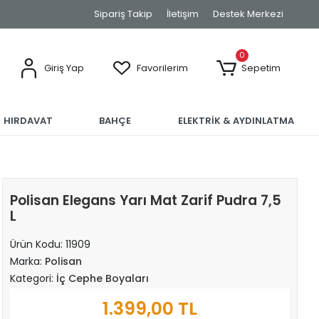
Sipariş Takip
İletişim
Destek Merkezi
0
Giriş Yap
Favorilerim
Sepetim
HIRDAVAT
BAHÇE
ELEKTRİK & AYDINLATMA
Polisan Elegans Yarı Mat Zarif Pudra 7,5
L
Ürün Kodu:
11909
Marka:
Polisan
Kategori:
İç Cephe Boyaları
1.399,00 TL