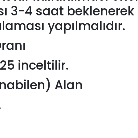
sı 3-4 saat beklenerek
ulaması yapılmalıdır.
Oranı
 inceltilir.
nabilen) Alan
.