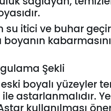
ücülük sağlayan, temizl
oyasıdır.
n su itici ve buhar geçir
a boyanın kabarmasını
ygulama Şekli
ş eski boyalı yüzeyler 
ile astarlanmalıdır. Yen
star kullanılması öneri