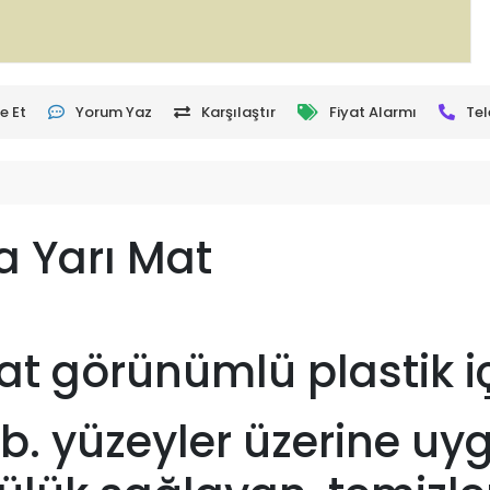
e Et
Yorum Yaz
Karşılaştır
Fiyat Alarmı
Tel
ra Yarı Mat
 mat görünümlü plastik 
vb. yüzeyler üzerine uy