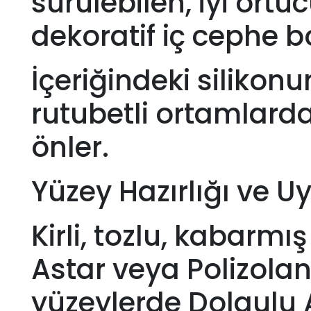
sürülebilen, iyi ört
dekoratif iç cephe b
İçeriğindeki silikonu
rutubetli ortamlard
önler.
Yüzey Hazırlığı ve U
Kirli, tozlu, kabarmı
Astar veya Polizolan 
yüzeylerde Dolgulu A