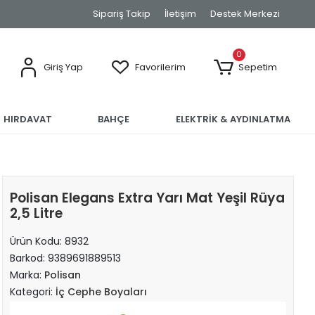
Sipariş Takip
İletişim
Destek Merkezi
0
Giriş Yap
Favorilerim
Sepetim
HIRDAVAT
BAHÇE
ELEKTRİK & AYDINLATMA
Polisan Elegans Extra Yarı Mat Yeşil Rüya
2,5 Litre
Ürün Kodu:
8932
Barkod:
9389691889513
Marka:
Polisan
Kategori:
İç Cephe Boyaları