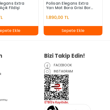
Elegans Extra
Polisan Elegans Extra
Açık Fildişi
Yarı Mat Bora Grisi Bora
Grisi - 7,5 Litre
TL
1.890,00 TL
epete Ekle
Sepete Ekle
n
Bizi Takip Edin!
FACEBOOK
INSTAGRAM
k
Formu