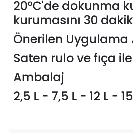
20°C'de dokunma ku
kurumasını 30 dakik
Önerilen Uygulama 
Saten rulo ve fıça il
Ambalaj
2,5 L - 7,5 L - 12 L - 15