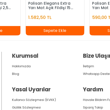
xtra
Polisan Elegans Extra
Polisan 
i 2,5
Yarı Mat Açık Fildişi 15
Yarı Mat 
Litre
1.582,50 TL
590,00 
le
Sepete Ekle
S
Kurumsal
Bize Ulaşı
Hakkımızda
İletişim
Blog
Whatsapp Deste
Yasal Uyarılar
Yardım
Kullanıcı Sözleşmesi (KVKK)
Havale Bildirim 
Gizlilik Sözleşmesi
Sipariş Takip