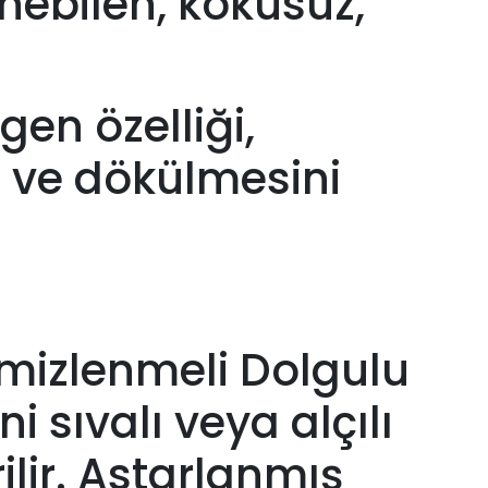
enebilen, kokusuz,
gen özelliği,
 ve dökülmesini
temizlenmeli Dolgulu
i sıvalı veya alçılı
lir. Astarlanmış