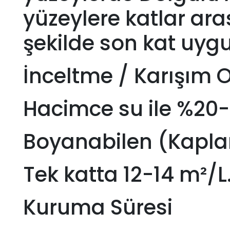
yüzeylere katlar ara
şekilde son kat uyg
İnceltme / Karışım 
Hacimce su ile %20-25
Boyanabilen (Kapla
Tek katta 12-14 m²/L
Kuruma Süresi