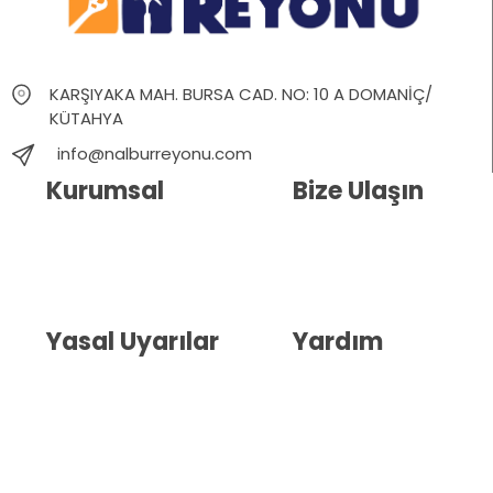
KARŞIYAKA MAH. BURSA CAD. NO: 10 A DOMANİÇ/
KÜTAHYA
info@nalburreyonu.com
Kurumsal
Bize Ulaşın
Hakkımızda
İletişim
Blog
Whatsapp Destek
Yasal Uyarılar
Yardım
Kullanıcı Sözleşmesi
Havale Bildirim Formu
(KVKK)
Sipariş Takip
Gizlilik Sözleşmesi
İptal ve İade Şartları