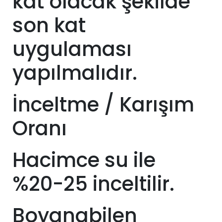
kat olacak şekilde
son kat
uygulaması
yapılmalıdır.
İnceltme / Karışım
Oranı
Hacimce su ile
%20-25 inceltilir.
Boyanabilen