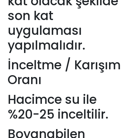
kat olacak şekilde
son kat
uygulaması
yapılmalıdır.
İnceltme / Karışım
Oranı
Hacimce su ile
%20-25 inceltilir.
Boyanabilen