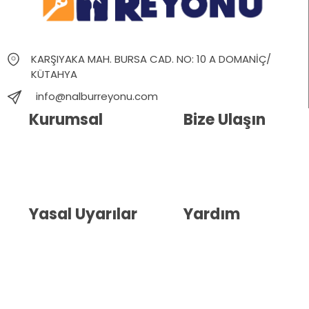
KARŞIYAKA MAH. BURSA CAD. NO: 10 A DOMANİÇ/
KÜTAHYA
info@nalburreyonu.com
Kurumsal
Bize Ulaşın
Hakkımızda
İletişim
Blog
Whatsapp Destek
Yasal Uyarılar
Yardım
Kullanıcı Sözleşmesi
Havale Bildirim Formu
(KVKK)
Sipariş Takip
Gizlilik Sözleşmesi
İptal ve İade Şartları