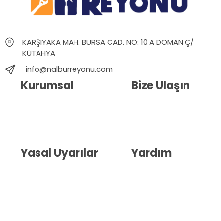
KARŞIYAKA MAH. BURSA CAD. NO: 10 A DOMANİÇ/
KÜTAHYA
info@nalburreyonu.com
Kurumsal
Bize Ulaşın
Hakkımızda
İletişim
Blog
Whatsapp Destek
Yasal Uyarılar
Yardım
Kullanıcı Sözleşmesi
Havale Bildirim Formu
(KVKK)
Sipariş Takip
Gizlilik Sözleşmesi
İptal ve İade Şartları