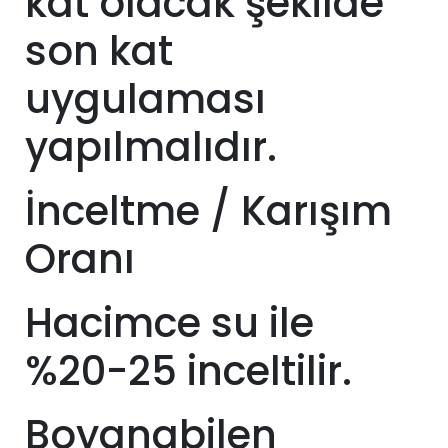
kat olacak şekilde
son kat
uygulaması
yapılmalıdır.
İnceltme / Karışım
Oranı
Hacimce su ile
%20-25 inceltilir.
Boyanabilen