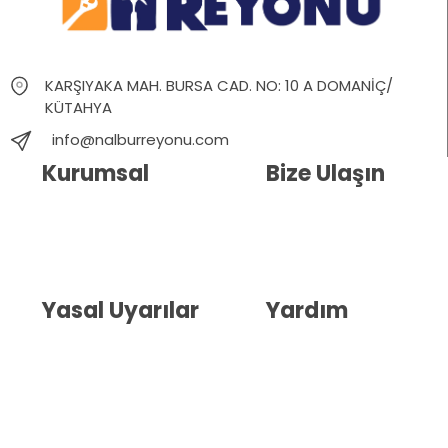
KARŞIYAKA MAH. BURSA CAD. NO: 10 A DOMANİÇ/
KÜTAHYA
info@nalburreyonu.com
Kurumsal
Bize Ulaşın
Hakkımızda
İletişim
Blog
Whatsapp Destek
Yasal Uyarılar
Yardım
Kullanıcı Sözleşmesi
Havale Bildirim Formu
(KVKK)
Sipariş Takip
Gizlilik Sözleşmesi
İptal ve İade Şartları