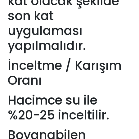
kat olacak şekilde
son kat
uygulaması
yapılmalıdır.
İnceltme / Karışım
Oranı
Hacimce su ile
%20-25 inceltilir.
Boyanabilen