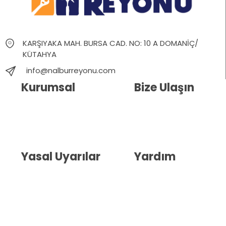
KARŞIYAKA MAH. BURSA CAD. NO: 10 A DOMANİÇ/
KÜTAHYA
info@nalburreyonu.com
Kurumsal
Bize Ulaşın
Hakkımızda
İletişim
Blog
Whatsapp Destek
Yasal Uyarılar
Yardım
Kullanıcı Sözleşmesi
Havale Bildirim Formu
(KVKK)
Sipariş Takip
Gizlilik Sözleşmesi
İptal ve İade Şartları