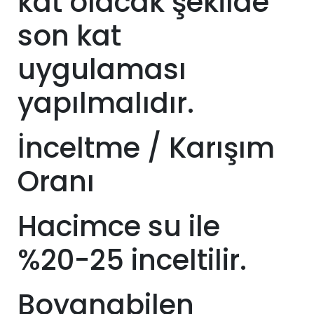
kat olacak şekilde
son kat
uygulaması
yapılmalıdır.
İnceltme / Karışım
Oranı
Hacimce su ile
%20-25 inceltilir.
Boyanabilen