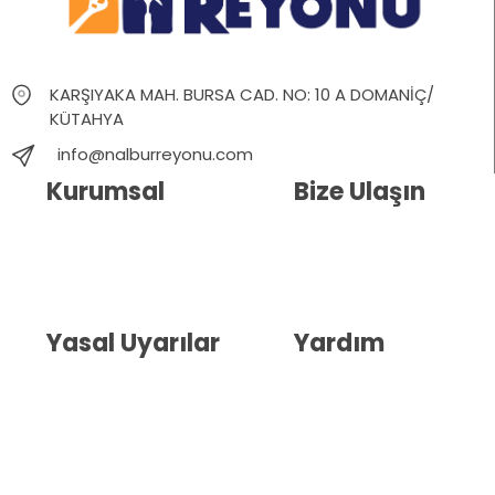
KARŞIYAKA MAH. BURSA CAD. NO: 10 A DOMANİÇ/
KÜTAHYA
info@nalburreyonu.com
Kurumsal
Bize Ulaşın
Hakkımızda
İletişim
Blog
Whatsapp Destek
Yasal Uyarılar
Yardım
Kullanıcı Sözleşmesi
Havale Bildirim Formu
(KVKK)
Sipariş Takip
Gizlilik Sözleşmesi
İptal ve İade Şartları