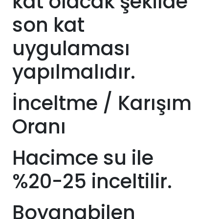
kat olacak şekilde
son kat
uygulaması
yapılmalıdır.
İnceltme / Karışım
Oranı
Hacimce su ile
%20-25 inceltilir.
Boyanabilen