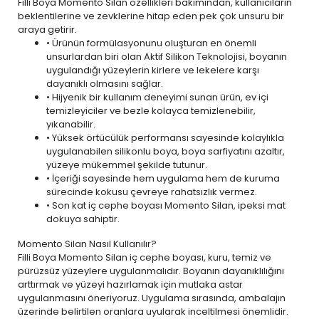
Filli Boya Momento Silan özellikleri bakımından, kullanıcıların
beklentilerine ve zevklerine hitap eden pek çok unsuru bir
araya getirir.
• Ürünün formülasyonunu oluşturan en önemli
unsurlardan biri olan Aktif Silikon Teknolojisi, boyanın
uygulandığı yüzeylerin kirlere ve lekelere karşı
dayanıklı olmasını sağlar.
• Hijyenik bir kullanım deneyimi sunan ürün,
ev içi
temizleyiciler ve bezle
kolayca temizlenebilir,
yıkanabilir.
• Yüksek örtücülük performansı sayesinde kolaylıkla
uygulanabilen silikonlu boya, boya sarfiyatını azaltır,
yüzeye mükemmel şekilde tutunur.
• İçeriği sayesinde hem uygulama hem de kuruma
sürecinde kokusu çevreye rahatsızlık vermez.
• Son kat iç cephe boyası Momento Silan, ipeksi mat
dokuya sahiptir.
Momento Silan Nasıl Kullanılır?
Filli Boya Momento Silan iç cephe boyası, kuru, temiz ve
pürüzsüz yüzeylere uygulanmalıdır. Boyanın dayanıklılığını
arttırmak ve yüzeyi hazırlamak için mutlaka astar
uygulanmasını öneriyoruz. Uygulama sırasında, ambalajın
üzerinde belirtilen oranlara uyularak inceltilmesi önemlidir.