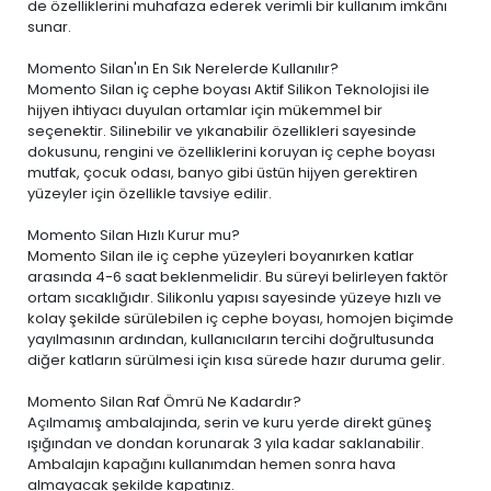
de özelliklerini muhafaza ederek verimli bir kullanım imkânı
sunar.
Momento Silan'ın En Sık Nerelerde Kullanılır?
Momento Silan iç cephe boyası Aktif Silikon Teknolojisi ile
hijyen ihtiyacı duyulan ortamlar için mükemmel bir
seçenektir. Silinebilir ve yıkanabilir özellikleri sayesinde
dokusunu, rengini ve özelliklerini koruyan iç cephe boyası
mutfak, çocuk odası, banyo gibi üstün hijyen gerektiren
yüzeyler için özellikle tavsiye edilir.
Momento Silan Hızlı Kurur mu?
Momento Silan ile iç cephe yüzeyleri boyanırken katlar
arasında 4-6 saat beklenmelidir. Bu süreyi belirleyen faktör
ortam sıcaklığıdır. Silikonlu yapısı sayesinde yüzeye hızlı ve
kolay şekilde sürülebilen iç cephe boyası, homojen biçimde
yayılmasının ardından, kullanıcıların tercihi doğrultusunda
diğer katların sürülmesi için kısa sürede hazır duruma gelir.
Momento Silan Raf Ömrü Ne Kadardır?
Açılmamış ambalajında, serin ve kuru yerde direkt güneş
ışığından ve dondan korunarak 3 yıla kadar saklanabilir.
Ambalajın kapağını kullanımdan hemen sonra hava
almayacak şekilde kapatınız.