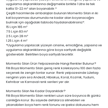
uygulama alışkanlıklarına değişmekle birlikte 1 Litre ile tek
katta 13-22 m² alan boyanabilir.*
Çeşitli hacimlerde ambalajları bulunan Momento Silan ın iki
kat boyanması durumunda ne kadar alan boyanacağını
bulmak için aşağıdaki tabloda faydalanabilirsiniz*:
15 L
için 165 m²
7.5 L
için 83 m²
2.5 L
için 28 m²
1.25 L
için 4 m²
*Uygulama yapılacak yüzeyin cinsine, emiciliğine, yapısına ve
uygulama alışkanlıklarına göre boya sarfiyatı değişiklik
gösterebilir. Belirtilen boya sarfiyatı teoriktir.
Momento Silan Ürün Yelpazesinde Hangi Renkler Bulunur?
Filli Boya Momento Silan geniş renk koleksiyonu 100 den fazla
seçenek ile zengin tonlar sunar. Renk yelpazesinde Lületaşı
renginin yanı sıra Andezit, Hibiskus, Koral, Kozmik, Yudum,
Kehribar ve Karnaval renk serileri yer alır.
Momento Silan Ne Kadar Dayanıklıdır?
Filli Boya Momento Silan renkleri uzun süre boyunca ilk günkü
canlılığını korur. Bu sayede defalarca silinebilen ve
yıkanabilen boya
hem renk tonunu ve ipeksi dokusunu hem