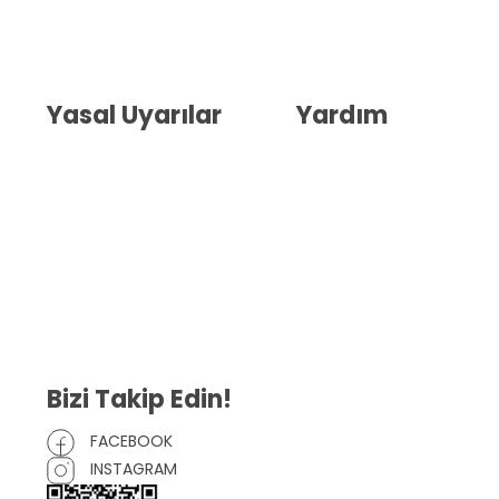
Hakkımızda
İletişim
Blog
Whatsapp Destek
Yasal Uyarılar
Yardım
Kullanıcı Sözleşmesi
Havale Bildirim Formu
(KVKK)
Sipariş Takip
Gizlilik Sözleşmesi
İptal ve İade Şartları
Mesafeli Satış Sözleşmesi
Çerez Politikası
Bizi Takip Edin!
FACEBOOK
INSTAGRAM