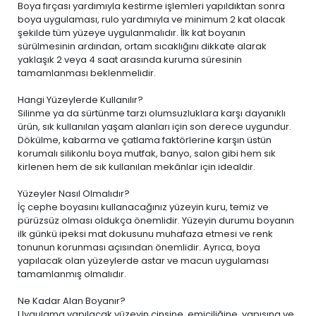
Boya fırçası yardımıyla kestirme işlemleri yapıldıktan sonra
boya uygulaması, rulo yardımıyla ve minimum 2 kat olacak
şekilde tüm yüzeye uygulanmalıdır. İlk kat boyanın
sürülmesinin ardından, ortam sıcaklığını dikkate alarak
yaklaşık 2 veya 4 saat arasında kuruma süresinin
tamamlanması beklenmelidir.
Hangi Yüzeylerde Kullanılır?
Silinme ya da sürtünme tarzı olumsuzluklara karşı dayanıklı
ürün, sık kullanılan yaşam alanları için son derece uygundur.
Dökülme, kabarma ve çatlama faktörlerine karşın üstün
korumalı silikonlu boya mutfak, banyo, salon gibi hem sık
kirlenen hem de sık kullanılan mekânlar için idealdir.
Yüzeyler Nasıl Olmalıdır?
İç cephe boyasını kullanacağınız yüzeyin kuru, temiz ve
pürüzsüz olması oldukça önemlidir. Yüzeyin durumu boyanın
ilk günkü ipeksi mat dokusunu muhafaza etmesi ve renk
tonunun korunması açısından önemlidir. Ayrıca, boya
yapılacak olan yüzeylerde astar ve macun uygulaması
tamamlanmış olmalıdır.
Ne Kadar Alan Boyanır?
Uygulama yapılacak yüzeyin cinsine, emiciliğine, yapısına ve