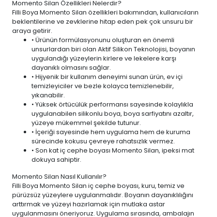
Momento Silan Özellikleri Nelerdir?
Filli Boya Momento Silan özellikleri bakımından, kullanıcıların
beklentilerine ve zevklerine hitap eden pek çok unsuru bir
araya getirir.
• Ürünün formülasyonunu oluşturan en önemli
unsurlardan biri olan Aktif Silikon Teknolojisi, boyanın
uygulandığı yüzeylerin kirlere ve lekelere karşı
dayanıklı olmasını sağlar.
• Hijyenik bir kullanım deneyimi sunan ürün,
ev içi
temizleyiciler ve bezle
kolayca temizlenebilir,
yıkanabilir.
• Yüksek örtücülük performansı sayesinde kolaylıkla
uygulanabilen silikonlu boya, boya sarfiyatını azaltır,
yüzeye mükemmel şekilde tutunur.
• İçeriği sayesinde hem uygulama hem de kuruma
sürecinde kokusu çevreye rahatsızlık vermez.
• Son kat iç cephe boyası Momento Silan, ipeksi mat
dokuya sahiptir.
Momento Silan Nasıl Kullanılır?
Filli Boya Momento Silan iç cephe boyası, kuru, temiz ve
pürüzsüz yüzeylere uygulanmalıdır. Boyanın dayanıklılığını
arttırmak ve yüzeyi hazırlamak için mutlaka astar
uygulanmasını öneriyoruz. Uygulama sırasında, ambalajın