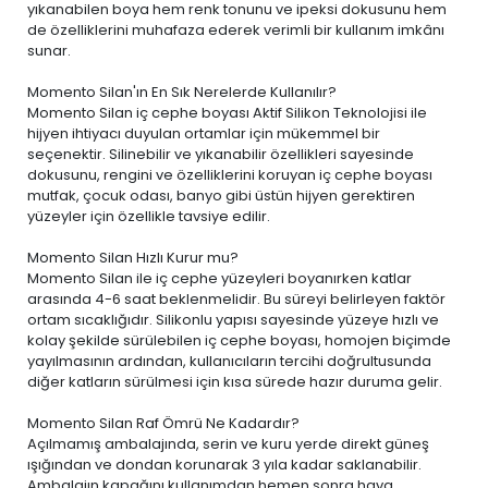
yıkanabilen boya
hem renk tonunu ve ipeksi dokusunu hem
de özelliklerini muhafaza ederek verimli bir kullanım imkânı
sunar.
Momento Silan'ın En Sık Nerelerde Kullanılır?
Momento Silan iç cephe boyası Aktif Silikon Teknolojisi ile
hijyen ihtiyacı duyulan ortamlar için mükemmel bir
seçenektir. Silinebilir ve yıkanabilir özellikleri sayesinde
dokusunu, rengini ve özelliklerini koruyan iç cephe boyası
mutfak, çocuk odası, banyo gibi üstün hijyen gerektiren
yüzeyler için özellikle tavsiye edilir.
Momento Silan Hızlı Kurur mu?
Momento Silan ile iç cephe yüzeyleri boyanırken katlar
arasında 4-6 saat beklenmelidir. Bu süreyi belirleyen faktör
ortam sıcaklığıdır. Silikonlu yapısı sayesinde yüzeye hızlı ve
kolay şekilde sürülebilen iç cephe boyası, homojen biçimde
yayılmasının ardından, kullanıcıların tercihi doğrultusunda
diğer katların sürülmesi için kısa sürede hazır duruma gelir.
Momento Silan Raf Ömrü Ne Kadardır?
Açılmamış ambalajında, serin ve kuru yerde direkt güneş
ışığından ve dondan korunarak 3 yıla kadar saklanabilir.
Ambalajın kapağını kullanımdan hemen sonra hava