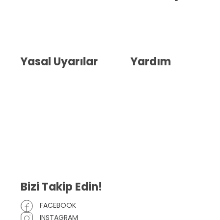
Hakkımızda
İletişim
Blog
Whatsapp Destek
Yasal Uyarılar
Yardım
Kullanıcı Sözleşmesi
Havale Bildirim Formu
(KVKK)
Sipariş Takip
Gizlilik Sözleşmesi
İptal ve İade Şartları
Mesafeli Satış Sözleşmesi
Çerez Politikası
Bizi Takip Edin!
FACEBOOK
INSTAGRAM