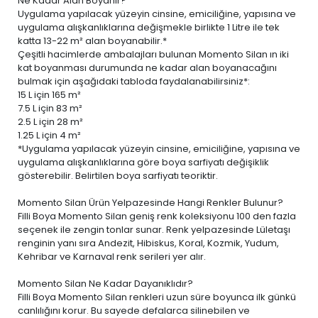
Ne Kadar Alan Boyanır?
Uygulama yapılacak yüzeyin cinsine, emiciliğine, yapısına ve
uygulama alışkanlıklarına değişmekle birlikte 1 Litre ile tek
katta 13-22 m² alan boyanabilir.*
Çeşitli hacimlerde ambalajları bulunan Momento Silan ın iki
kat boyanması durumunda ne kadar alan boyanacağını
bulmak için aşağıdaki tabloda faydalanabilirsiniz*:
15 L
için 165 m²
7.5 L
için 83 m²
2.5 L
için 28 m²
1.25 L
için 4 m²
*Uygulama yapılacak yüzeyin cinsine, emiciliğine, yapısına ve
uygulama alışkanlıklarına göre boya sarfiyatı değişiklik
gösterebilir. Belirtilen boya sarfiyatı teoriktir.
Momento Silan Ürün Yelpazesinde Hangi Renkler Bulunur?
Filli Boya Momento Silan geniş renk koleksiyonu 100 den fazla
seçenek ile zengin tonlar sunar. Renk yelpazesinde Lületaşı
renginin yanı sıra Andezit, Hibiskus, Koral, Kozmik, Yudum,
Kehribar ve Karnaval renk serileri yer alır.
Momento Silan Ne Kadar Dayanıklıdır?
Filli Boya Momento Silan renkleri uzun süre boyunca ilk günkü
canlılığını korur. Bu sayede defalarca silinebilen ve