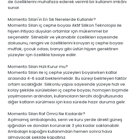
de özelliklerini muhafaza ederek verimli bir kullanım imkânı
sunar.
Momento Silan'ın En Sık Nerelerde Kullanılır?
Momento Silan iç cephe boyası Aktif Silikon Teknolojisi ile
hijyen ihtiyacı duyulan ortamlar için mükemmel bir
seçenektir. Silinebilir ve yıkanabilir özellikleri sayesinde
dokusunu, rengini ve özelliklerini koruyan iç cephe boyası
mutfak, çocuk odası, banyo gibi üstün hijyen gerektiren
yüzeyler için özellikle tavsiye edilir.
Momento Silan Hızlı Kurur mu?
Momento Silan ile iç cephe yüzeyleri boyanırken katlar
arasında 4-6 saat beklenmelidir. Bu süreyi belirleyen faktör
ortam sıcaklığıdır. Silikonlu yapısı sayesinde yüzeye hızlı ve
kolay şekilde sürülebilen iç cephe boyası, homojen biçimde
yayılmasının ardından, kullanıcıların tercihi doğrultusunda
diğer katların sürülmesi için kısa sürede hazır duruma gelir.
Momento Silan Raf Ömrü Ne Kadardır?
Açılmamış ambalajında, serin ve kuru yerde direkt güneş
ışığından ve dondan korunarak 3 yıla kadar saklanabilir.
Ambalajın kapağını kullanımdan hemen sonra hava
almayacak şekilde kapatınız.