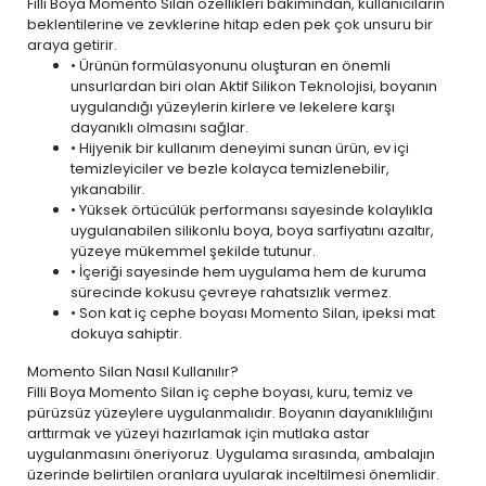
Filli Boya Momento Silan özellikleri bakımından, kullanıcıların
beklentilerine ve zevklerine hitap eden pek çok unsuru bir
araya getirir.
• Ürünün formülasyonunu oluşturan en önemli
unsurlardan biri olan Aktif Silikon Teknolojisi, boyanın
uygulandığı yüzeylerin kirlere ve lekelere karşı
dayanıklı olmasını sağlar.
• Hijyenik bir kullanım deneyimi sunan ürün,
ev içi
temizleyiciler ve bezle
kolayca temizlenebilir,
yıkanabilir.
• Yüksek örtücülük performansı sayesinde kolaylıkla
uygulanabilen silikonlu boya, boya sarfiyatını azaltır,
yüzeye mükemmel şekilde tutunur.
• İçeriği sayesinde hem uygulama hem de kuruma
sürecinde kokusu çevreye rahatsızlık vermez.
• Son kat iç cephe boyası Momento Silan, ipeksi mat
dokuya sahiptir.
Momento Silan Nasıl Kullanılır?
Filli Boya Momento Silan iç cephe boyası, kuru, temiz ve
pürüzsüz yüzeylere uygulanmalıdır. Boyanın dayanıklılığını
arttırmak ve yüzeyi hazırlamak için mutlaka astar
uygulanmasını öneriyoruz. Uygulama sırasında, ambalajın
üzerinde belirtilen oranlara uyularak inceltilmesi önemlidir.