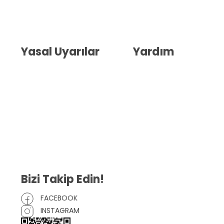
Hakkımızda
İletişim
Blog
Whatsapp Destek
Yasal Uyarılar
Yardım
Kullanıcı Sözleşmesi
Havale Bildirim Formu
(KVKK)
Sipariş Takip
Gizlilik Sözleşmesi
İptal ve İade Şartları
Mesafeli Satış Sözleşmesi
Çerez Politikası
Bizi Takip Edin!
FACEBOOK
INSTAGRAM