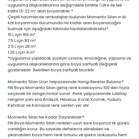
uygulama alışkanlıklarına değişmekle birlikte 1 Litre ile tek
katta 13-22 m² alan boyanabilir.*
Çeşitli hacimlerde ambalajları bulunan Momento Silan ın iki
kat boyanması durumunda ne kadar alan boyanacağını
bulmak için aşağıdaki tabloda faydalanabilirsiniz*:
15 L
için 165 m²
7.5 L
için 83 m²
2.5 L
için 28 m²
1.25 L
için 4 m²
*Uygulama yapılacak yüzeyin cinsine, emiciliğine, yapısına ve
uygulama alışkanlıklarına göre boya sarfiyatı değişiklik
gösterebilir. Belirtilen boya sarfiyatı teoriktir.
Momento Silan Ürün Yelpazesinde Hangi Renkler Bulunur?
Filli Boya Momento Silan geniş renk koleksiyonu 100 den fazla
seçenek ile zengin tonlar sunar. Renk yelpazesinde Lületaşı
renginin yanı sıra Andezit, Hibiskus, Koral, Kozmik, Yudum,
Kehribar ve Karnaval renk serileri yer alır.
Momento Silan Ne Kadar Dayanıklıdır?
Filli Boya Momento Silan renkleri uzun süre boyunca ilk günkü
canlılığını korur. Bu sayede defalarca silinebilen ve
yıkanabilen boya
hem renk tonunu ve ipeksi dokusunu hem