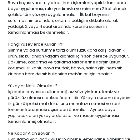
Boya fırçası yardımıyla kestirme işlemleri yapıldıktan sonra
boya uygulaması, rulo yardımıyla ve minimum 2 kat olacak
şekilde tüm yüzeye uygulanmalıdır. İlk kat boyanın
sürülmesinin ardından, ortam sıcaklığını dikkate alarak
yaklaşık 2 veya 4 saat arasında kuruma süresinin
tamamlanması beklenmelidir.
Hangi Yüzeylerde Kullanılır?
Silinme ya da sürtünme tarzı olumsuzluklara karşı dayanıklı
ürün, sık kullanılan yaşam alanları için son derece uygundur.
Dökülme, kabarma ve çatlama faktörlerine karşın üstün
korumalı silikonlu boya mutfak, banyo, salon gibi hem sık
kirlenen hem de sık kullanılan mekânlar için idealdir.
Yüzeyler Nasıl Olmalıdır?
İç cephe boyasını kullanacağınız yüzeyin kuru, temiz ve
pürüzsüz olması oldukça önemlidir. Yüzeyin durumu boyanın
ilk günkü ipeksi mat dokusunu muhafaza etmesi ve renk
tonunun korunması açısından önemlidir. Ayrıca, boya
yapılacak olan yüzeylerde astar ve macun uygulaması
tamamlanmış olmalıdır.
Ne Kadar Alan Boyanır?
Uygulama yapılacak yüzeyin cinsine, emiciliğine, yapısına ve