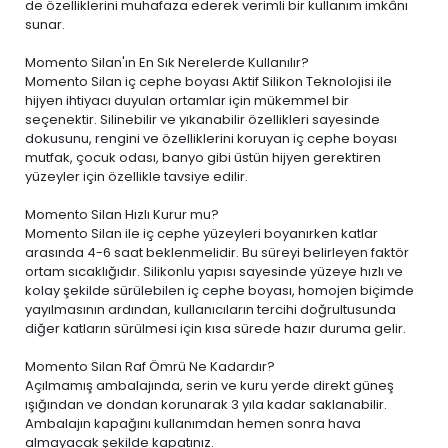
de özelliklerini muhafaza ederek verimli bir kullanım imkânı
sunar.
Momento Silan'ın En Sık Nerelerde Kullanılır?
Momento Silan iç cephe boyası Aktif Silikon Teknolojisi ile
hijyen ihtiyacı duyulan ortamlar için mükemmel bir
seçenektir. Silinebilir ve yıkanabilir özellikleri sayesinde
dokusunu, rengini ve özelliklerini koruyan iç cephe boyası
mutfak, çocuk odası, banyo gibi üstün hijyen gerektiren
yüzeyler için özellikle tavsiye edilir.
Momento Silan Hızlı Kurur mu?
Momento Silan ile iç cephe yüzeyleri boyanırken katlar
arasında 4-6 saat beklenmelidir. Bu süreyi belirleyen faktör
ortam sıcaklığıdır. Silikonlu yapısı sayesinde yüzeye hızlı ve
kolay şekilde sürülebilen iç cephe boyası, homojen biçimde
yayılmasının ardından, kullanıcıların tercihi doğrultusunda
diğer katların sürülmesi için kısa sürede hazır duruma gelir.
Momento Silan Raf Ömrü Ne Kadardır?
Açılmamış ambalajında, serin ve kuru yerde direkt güneş
ışığından ve dondan korunarak 3 yıla kadar saklanabilir.
Ambalajın kapağını kullanımdan hemen sonra hava
almayacak şekilde kapatınız.