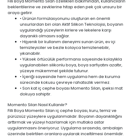
Filli Boya Momento Silan özellikleri bakımından, kullanıcıların
beklentilerine ve zevklerine hitap eden pek çok unsuru bir
araya getirir.
• Ürünün formülasyonunu oluşturan en önemli
unsurlardan biri olan Aktif Silikon Teknolojisi, boyanın
uygulandığı yüzeylerin kirlere ve lekelere karşı
dayanıklı olmasını sağlar.
• Hijyenik bir kullanım deneyimi sunan ürün,
ev içi
temizleyiciler ve bezle
kolayca temizlenebilir,
yıkanabilir.
• Yüksek örtücülük performansı sayesinde kolaylıkla
uygulanabilen silikonlu boya, boya sarfiyatını azaltır,
yüzeye mükemmel şekilde tutunur.
• İçeriği sayesinde hem uygulama hem de kuruma
sürecinde kokusu çevreye rahatsızlık vermez.
• Son kat iç cephe boyası Momento Silan, ipeksi mat
dokuya sahiptir.
Momento Silan Nasıl Kullanılır?
Filli Boya Momento Silan iç cephe boyası, kuru, temiz ve
pürüzsüz yüzeylere uygulanmalıdır. Boyanın dayanıklılığını
arttırmak ve yüzeyi hazırlamak için mutlaka astar
uygulanmasını öneriyoruz. Uygulama sırasında, ambalajın
üzerinde belirtilen oranlara uyularak inceltilmesi önemlidir.