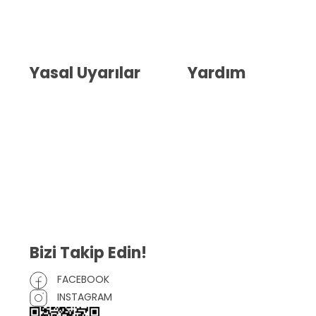
Hakkımızda
İletişim
Blog
Whatsapp Destek
Yasal Uyarılar
Yardım
Kullanıcı Sözleşmesi
Havale Bildirim Formu
(KVKK)
Sipariş Takip
Gizlilik Sözleşmesi
İptal ve İade Şartları
Mesafeli Satış Sözleşmesi
Çerez Politikası
Bizi Takip Edin!
FACEBOOK
INSTAGRAM