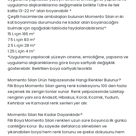
uygulama alışkanlıklarına değişmekle birlikte 1 Litre ile tek
katta 13-22 m² alan boyanabilir.*
Çeşitli hacimlerde ambalajları bulunan Momento Silan ın iki
kat boyanması durumunda ne kadar alan boyanacağını
bulmak için aşağıdaki tabloda faydalanabilirsiniz*:
15 L
için 165 m²
7.5 L
için 83 m²
2.5 L
için 28 m²
1.25 L
için 4 m²
*Uygulama yapılacak yüzeyin cinsine, emiciliğine, yapısına ve
uygulama alışkanlıklarına göre boya sarfiyatı değişiklik
gösterebilir. Belirtilen boya sarfiyatı teoriktir.
Momento Silan Ürün Yelpazesinde Hangi Renkler Bulunur?
Filli Boya Momento Silan geniş renk koleksiyonu 100 den fazla
seçenek ile zengin tonlar sunar. Renk yelpazesinde Lületaşı
renginin yanı sıra Andezit, Hibiskus, Koral, Kozmik, Yudum,
Kehribar ve Karnaval renk serileri yer alır.
Momento Silan Ne Kadar Dayanıklıdır?
Filli Boya Momento Silan renkleri uzun süre boyunca ilk günkü
canlılığını korur. Bu sayede defalarca silinebilen ve
yıkanabilen boya
hem renk tonunu ve ipeksi dokusunu hem