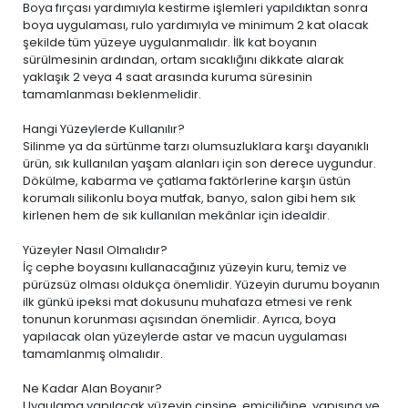
Boya fırçası yardımıyla kestirme işlemleri yapıldıktan sonra
boya uygulaması, rulo yardımıyla ve minimum 2 kat olacak
şekilde tüm yüzeye uygulanmalıdır. İlk kat boyanın
sürülmesinin ardından, ortam sıcaklığını dikkate alarak
yaklaşık 2 veya 4 saat arasında kuruma süresinin
tamamlanması beklenmelidir.
Hangi Yüzeylerde Kullanılır?
Silinme ya da sürtünme tarzı olumsuzluklara karşı dayanıklı
ürün, sık kullanılan yaşam alanları için son derece uygundur.
Dökülme, kabarma ve çatlama faktörlerine karşın üstün
korumalı silikonlu boya mutfak, banyo, salon gibi hem sık
kirlenen hem de sık kullanılan mekânlar için idealdir.
Yüzeyler Nasıl Olmalıdır?
İç cephe boyasını kullanacağınız yüzeyin kuru, temiz ve
pürüzsüz olması oldukça önemlidir. Yüzeyin durumu boyanın
ilk günkü ipeksi mat dokusunu muhafaza etmesi ve renk
tonunun korunması açısından önemlidir. Ayrıca, boya
yapılacak olan yüzeylerde astar ve macun uygulaması
tamamlanmış olmalıdır.
Ne Kadar Alan Boyanır?
Uygulama yapılacak yüzeyin cinsine, emiciliğine, yapısına ve