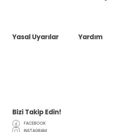
Hakkımızda
İletişim
Blog
Whatsapp Destek
Yasal Uyarılar
Yardım
Kullanıcı Sözleşmesi
Havale Bildirim Formu
(KVKK)
Sipariş Takip
Gizlilik Sözleşmesi
İptal ve İade Şartları
Mesafeli Satış Sözleşmesi
Çerez Politikası
Bizi Takip Edin!
FACEBOOK
INSTAGRAM