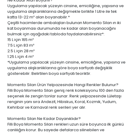
Ne Kadar Alan Boyanır?
Uygulama yapılacak yüzeyin cinsine, emiciliğine, yapısına ve
uygulama alışkanlıklarına değişmekle birlikte 1 Litre ile tek
katta 13-22 m² alan boyanabilir.*
Çeşitli hacimlerde ambalajları bulunan Momento Silan ın iki
kat boyanması durumunda ne kadar alan boyanacağını
bulmak için aşağıdaki tabloda faydalanabilirsiniz*:
15 L
için 165 m²
7.5 L
için 83 m²
2.5 L
için 28 m²
1.25 L
için 4 m²
*Uygulama yapılacak yüzeyin cinsine, emiciliğine, yapısına ve
uygulama alışkanlıklarına göre boya sarfiyatı değişiklik
gösterebilir. Belirtilen boya sarfiyatı teoriktir.
Momento Silan Ürün Yelpazesinde Hangi Renkler Bulunur?
Filli Boya Momento Silan geniş renk koleksiyonu 100 den fazla
seçenek ile zengin tonlar sunar. Renk yelpazesinde Lületaşı
renginin yanı sıra Andezit, Hibiskus, Koral, Kozmik, Yudum,
Kehribar ve Karnaval renk serileri yer alır.
Momento Silan Ne Kadar Dayanıklıdır?
Filli Boya Momento Silan renkleri uzun süre boyunca ilk günkü
canlılığını korur. Bu sayede defalarca silinebilen ve