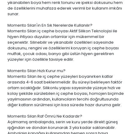
yıkanabilen boya
hem renk tonunu ve ipeksi dokusunu hem
de özelliklerini muhafaza ederek verimli bir kullanım imkânı
sunar.
Momento Silan'ın En Sık Nerelerde Kullanılır?
Momento Silan iç cephe boyası Aktif Silikon Teknolojisi ile
hijyen ihtiyacı duyulan ortamlar için mükemmel bir
seçenektir. Silinebilir ve yıkanabilir özellikleri sayesinde
dokusunu, rengini ve özelliklerini koruyan iç cephe boyası
mutfak, çocuk odası, banyo gibi üstün hijyen gerektiren
yüzeyler için özellikle tavsiye edilir.
Momento Silan Hızlı Kurur mu?
Momento Silan ile iç cephe yüzeyleri boyanırken katlar
arasında 4-6 saat beklenmelidir. Bu süreyi belirleyen faktör
ortam sıcaklığıdır. Silikonlu yapısı sayesinde yüzeye hızlı ve
kolay şekilde sürülebilen iç cephe boyası, homojen biçimde
yayılmasının ardından, kullanıcıların tercihi doğrultusunda
diğer katların sürülmesi için kısa sürede hazır duruma gelir.
Momento Silan Raf Ömrü Ne Kadardır?
Açılmamış ambalajında, serin ve kuru yerde direkt güneş
ışığından ve dondan korunarak 3 yıla kadar saklanabilir.
Ambalajın kapağını kullanımdan hemen sonra hava