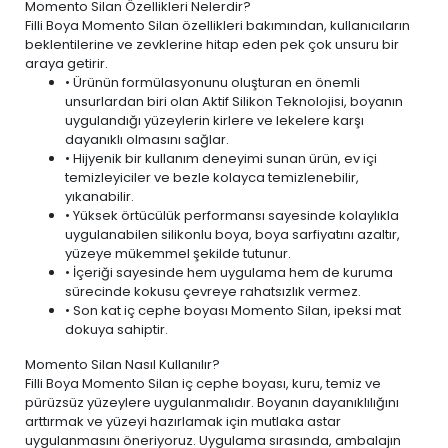
Momento Silan Özellikleri Nelerdir?
Filli Boya Momento Silan özellikleri bakımından, kullanıcıların
beklentilerine ve zevklerine hitap eden pek çok unsuru bir
araya getirir.
• Ürünün formülasyonunu oluşturan en önemli
unsurlardan biri olan Aktif Silikon Teknolojisi, boyanın
uygulandığı yüzeylerin kirlere ve lekelere karşı
dayanıklı olmasını sağlar.
• Hijyenik bir kullanım deneyimi sunan ürün,
ev içi
temizleyiciler ve bezle
kolayca temizlenebilir,
yıkanabilir.
• Yüksek örtücülük performansı sayesinde kolaylıkla
uygulanabilen silikonlu boya, boya sarfiyatını azaltır,
yüzeye mükemmel şekilde tutunur.
• İçeriği sayesinde hem uygulama hem de kuruma
sürecinde kokusu çevreye rahatsızlık vermez.
• Son kat iç cephe boyası Momento Silan, ipeksi mat
dokuya sahiptir.
Momento Silan Nasıl Kullanılır?
Filli Boya Momento Silan iç cephe boyası, kuru, temiz ve
pürüzsüz yüzeylere uygulanmalıdır. Boyanın dayanıklılığını
arttırmak ve yüzeyi hazırlamak için mutlaka astar
uygulanmasını öneriyoruz. Uygulama sırasında, ambalajın