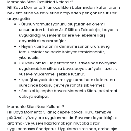
Momento Silan Özellikleri Nelerdir?
Filli Boya Momento Silan özellikleri bakımından, kullanıcıların
beklentilerine ve zevklerine hitap eden pek çok unsuru bir
araya getirir.
• Ürünün formülasyonunu oluşturan en önemli
unsurlardan biri olan Aktif Silikon Teknolojisi, boyanın
uygulandığı yüzeylerin kirlere ve lekelere karşı
dayanıklı olmasını sağlar.
• Hijyenik bir kullanım deneyimi sunan ürün,
ev içi
temizleyiciler ve bezle
kolayca temizlenebilir,
yıkanabilir.
• Yüksek örtücülük performansı sayesinde kolaylıkla
uygulanabilen silikonlu boya, boya sarfiyatını azaltır,
yüzeye mükemmel şekilde tutunur.
• İçeriği sayesinde hem uygulama hem de kuruma
sürecinde kokusu çevreye rahatsızlık vermez.
• Son kat iç cephe boyası Momento Silan, ipeksi mat
dokuya sahiptir.
Momento Silan Nasıl Kullanılır?
Filli Boya Momento Silan iç cephe boyası, kuru, temiz ve
pürüzsüz yüzeylere uygulanmalıdır. Boyanın dayanıklılığını
arttırmak ve yüzeyi hazırlamak için mutlaka astar
uygulanmasını öneriyoruz. Uygulama sırasında, ambalajın