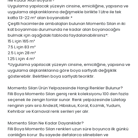
Ne Kadar Alan Boyanır?
Uygulama yapılacak yüzeyin cinsine, emiciliğine, yapısına ve
uygulama alışkanlıklarına değişmekle birlikte 1 Litre ile tek
katta 13-22 m² alan boyanabilir.*
Çeşitli hacimlerde ambalajları bulunan Momento Silan ın iki
kat boyanması durumunda ne kadar alan boyanacağını
bulmak için aşağıdaki tabloda faydalanabilirsiniz*:
15 L
için 165 m²
7.5 L
için 83 m²
2.5 L
için 28 m²
1.25 L
için 4 m²
*Uygulama yapılacak yüzeyin cinsine, emiciliğine, yapısına ve
uygulama alışkanlıklarına göre boya sarfiyatı değişiklik
gösterebilir. Belirtilen boya sarfiyatı teoriktir.
Momento Silan Ürün Yelpazesinde Hangi Renkler Bulunur?
Filli Boya Momento Silan geniş renk koleksiyonu 100 den fazla
seçenek ile zengin tonlar sunar. Renk yelpazesinde Lületaşı
renginin yanı sıra Andezit, Hibiskus, Koral, Kozmik, Yudum,
Kehribar ve Karnaval renk serileri yer alır.
Momento Silan Ne Kadar Dayanıklıdır?
Filli Boya Momento Silan renkleri uzun süre boyunca ilk günkü
canlılığını korur. Bu sayede defalarca silinebilen ve