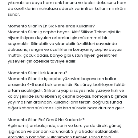
yıkanabilen boya
hem renk tonunu ve ipeksi dokusunu hem
de özelliklerini muhafaza ederek verimli bir kullanım imkânı
sunar.
Momento Silan'ın En Sık Nerelerde Kullanılır?
Momento Silan iç cephe boyası Aktif Silikon Teknolojisi ile
hijyen ihtiyacı duyulan ortamlar için mükemmel bir
seçenektir. Silinebilir ve yıkanabilir özellikleri sayesinde
dokusunu, rengini ve özelliklerini koruyan iç cephe boyası
mutfak, çocuk odası, banyo gibi üstün hijyen gerektiren
yüzeyler için özellikle tavsiye edilir.
Momento Silan Hızlı Kurur mu?
Momento Silan ile iç cephe yüzeyleri boyanırken katlar
arasında 4-6 saat beklenmelidir. Bu süreyi belirleyen faktör
ortam sıcaklığıdır. Silikonlu yapısı sayesinde yüzeye hızlı ve
kolay şekilde sürülebilen iç cephe boyası, homojen biçimde
yayılmasının ardından, kullanıcıların tercihi doğrultusunda
diğer katların sürülmesi için kısa sürede hazır duruma gelir.
Momento Silan Raf Ömrü Ne Kadardır?
Açılmamış ambalajında, serin ve kuru yerde direkt güneş
ışığından ve dondan korunarak 3 yıla kadar saklanabilir.
Ambalajın kapağını kullanımdan hemen sonra hava