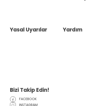
Hakkımızda
İletişim
Blog
Whatsapp Destek
Yasal Uyarılar
Yardım
Kullanıcı Sözleşmesi
Havale Bildirim Formu
(KVKK)
Sipariş Takip
Gizlilik Sözleşmesi
İptal ve İade Şartları
Mesafeli Satış Sözleşmesi
Çerez Politikası
Bizi Takip Edin!
FACEBOOK
INSTAGRAM